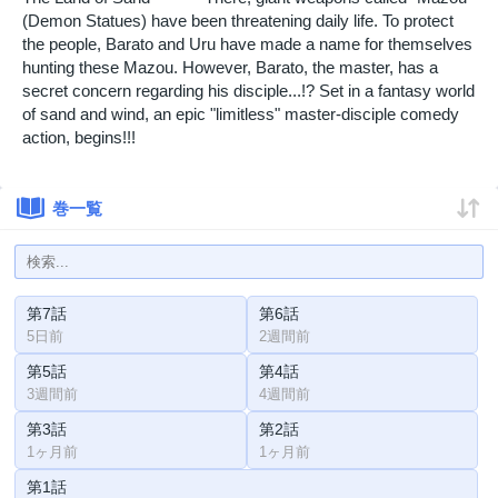
(Demon Statues) have been threatening daily life. To protect
the people, Barato and Uru have made a name for themselves
hunting these Mazou. However, Barato, the master, has a
secret concern regarding his disciple...!? Set in a fantasy world
of sand and wind, an epic "limitless" master-disciple comedy
action, begins!!!
巻一覧
第7話
第6話
5日前
2週間前
第5話
第4話
3週間前
4週間前
第3話
第2話
1ヶ月前
1ヶ月前
第1話