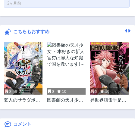
2ヶ月前
こちらもおすすめ
0
2.5
0
10
0
10
変人のサラダボウ
図書館の天才少女
异世界狙击手是女
ル@comic
～本好きの新人官
战士的爱玩动物
吏は膨大な知識で
国を救います!～
コメント