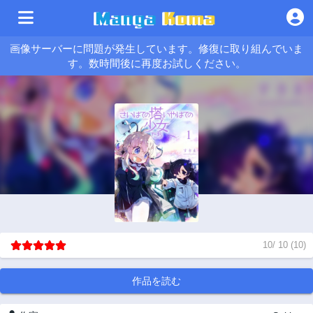
画像サーバーに問題が発生しています。修復に取り組んでいま
す。数時間後に再度お試しください。
10
/
10
(
10
)
作品を読む