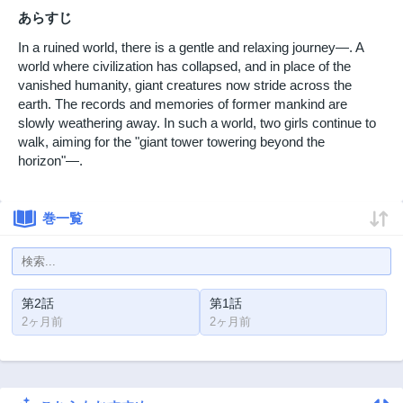
あらすじ
In a ruined world, there is a gentle and relaxing journey—. A
world where civilization has collapsed, and in place of the
vanished humanity, giant creatures now stride across the
earth. The records and memories of former mankind are
slowly weathering away. In such a world, two girls continue to
walk, aiming for the "giant tower towering beyond the
horizon"—.
巻一覧
第2話
第1話
2ヶ月前
2ヶ月前