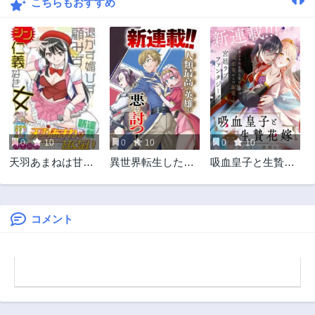
こちらもおすすめ
0
10
0
10
0
10
天羽あまねは甘く
異世界転生したの
吸血皇子と生贄花
ない
でマゾ奴隷になる
嫁
コメント