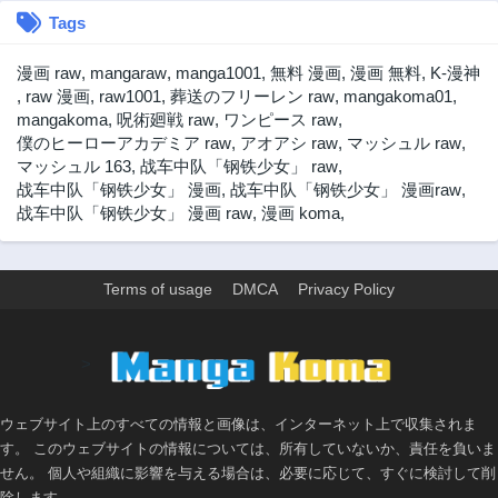
Tags
漫画 raw
,
mangaraw
,
manga1001
,
無料 漫画
,
漫画 無料
,
K-漫神
,
raw 漫画
,
raw1001
,
葬送のフリーレン raw
,
mangakoma01
,
mangakoma
,
呪術廻戦 raw
,
ワンピース raw
,
僕のヒーローアカデミア raw
,
アオアシ raw
,
マッシュル raw
,
マッシュル 163
,
战车中队「钢铁少女」 raw
,
战车中队「钢铁少女」 漫画
,
战车中队「钢铁少女」 漫画raw
,
战车中队「钢铁少女」 漫画 raw
,
漫画 koma
,
Terms of usage
DMCA
Privacy Policy
>
ウェブサイト上のすべての情報と画像は、インターネット上で収集されま
す。 このウェブサイトの情報については、所有していないか、責任を負いま
せん。 個人や組織に影響を与える場合は、必要に応じて、すぐに検討して削
除します。