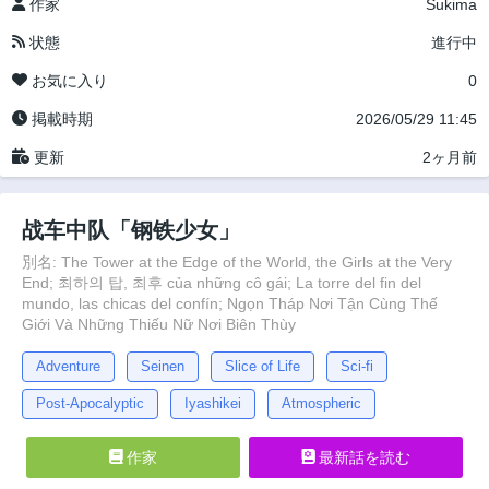
作家
Sukima
状態
進行中
お気に入り
0
掲載時期
2026/05/29 11:45
更新
2ヶ月前
战车中队「钢铁少女」
別名: The Tower at the Edge of the World, the Girls at the Very
End; 최하의 탑, 최후 của những cô gái; La torre del fin del
mundo, las chicas del confín; Ngọn Tháp Nơi Tận Cùng Thế
Giới Và Những Thiếu Nữ Nơi Biên Thùy
Adventure
Seinen
Slice of Life
Sci-fi
Post-Apocalyptic
Iyashikei
Atmospheric
作家
最新話を読む