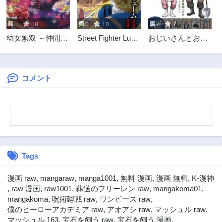
1
10
0
10
2
7
幼女無双 ～仲間に
Street Fighter Luke
おじいさんとおば
裏切られた召喚
Rising
あさんが若返った
師、魔族の幼女に
話
なって【英霊召
喚】で溺愛スロー
コメント
ライフを送る～
Tags
漫画 raw
,
mangaraw
,
manga1001
,
無料 漫画
,
漫画 無料
,
K-漫神
,
raw 漫画
,
raw1001
,
葬送のフリーレン raw
,
mangakoma01
,
mangakoma
,
呪術廻戦 raw
,
ワンピース raw
,
僕のヒーローアカデミア raw
,
アオアシ raw
,
マッシュル raw
,
マッシュル 163
,
宝石を飼う raw
,
宝石を飼う 漫画
,