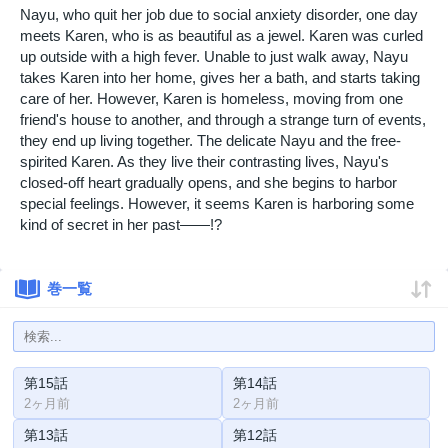
Nayu, who quit her job due to social anxiety disorder, one day
meets Karen, who is as beautiful as a jewel. Karen was curled
up outside with a high fever. Unable to just walk away, Nayu
takes Karen into her home, gives her a bath, and starts taking
care of her. However, Karen is homeless, moving from one
friend's house to another, and through a strange turn of events,
they end up living together. The delicate Nayu and the free-
spirited Karen. As they live their contrasting lives, Nayu's
closed-off heart gradually opens, and she begins to harbor
special feelings. However, it seems Karen is harboring some
kind of secret in her past――!?
巻一覧
第15話
第14話
2ヶ月前
2ヶ月前
第13話
第12話