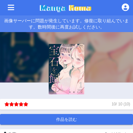
画像サーバーに問題が発生しています。修復に取り組んでいま
す。数時間後に再度お試しください。
10
/
10
(
10
)
作品を読む