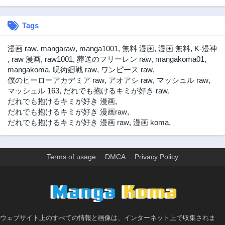
第79話
第78話
10ヶ月前
10ヶ月前
Tags
第77話
第76話
10ヶ月前
11ヶ月前
漫画 raw
,
mangaraw
,
manga1001
,
無料 漫画
,
漫画 無料
,
K-漫神
第75話
第74話
,
raw 漫画
,
raw1001
,
葬送のフリーレン raw
,
mangakoma01
,
11ヶ月前
1年前
mangakoma
,
呪術廻戦 raw
,
ワンピース raw
,
僕のヒーローアカデミア raw
,
アオアシ raw
,
マッシュル raw
,
第73話
第72話
マッシュル 163
,
だれでも抱けるキミが好き raw
,
1年前
1年前
だれでも抱けるキミが好き 漫画
,
第71話
第70話
だれでも抱けるキミが好き 漫画raw
,
1年前
1年前
だれでも抱けるキミが好き 漫画 raw
,
漫画 koma
,
第69話
第68話
1年前
1年前
Terms of usage
DMCA
Privacy Policy
第67話
第66話
1年前
1年前
第65話
第64話
>
1年前
1年前
第63話
第62話
ウェブサイト上のすべての情報と画像は、インターネット上で収集されま
1年前
1年前