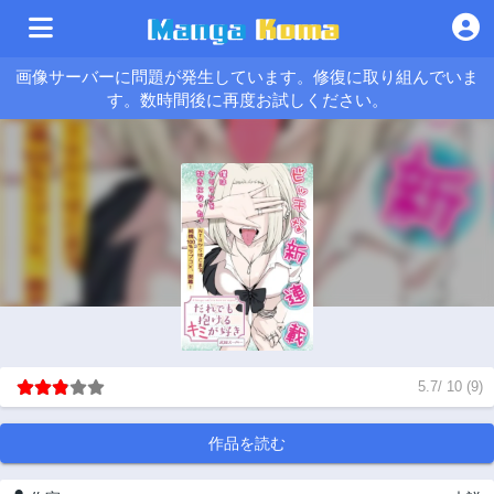
画像サーバーに問題が発生しています。修復に取り組んでいま
す。数時間後に再度お試しください。
5.7
/
10
(
9
)
作品を読む