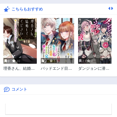
4ヶ月前
4ヶ月前
こちらもおすすめ
第95話
第94話
5ヶ月前
5ヶ月前
第93話
第92話
5ヶ月前
5ヶ月前
第91話
第90話
6ヶ月前
6ヶ月前
第89話
第88話
6ヶ月前
6ヶ月前
0
10
2
5.5
2
7
第87話
第86話
理香さん、結婚し
バッドエンド目前
ダンジョンに潜む
7ヶ月前
8ヶ月前
てください！
のヒロインに転生
ヤンデレな彼女に
第85話
第84話
した私、今世では
俺は何度も殺され
8ヶ月前
9ヶ月前
恋愛するつもりが
る
チートな兄が離し
コメント
第83話
第82話
てくれません！？
9ヶ月前
9ヶ月前
＠COMIC
第81話
第80話
9ヶ月前
10ヶ月前