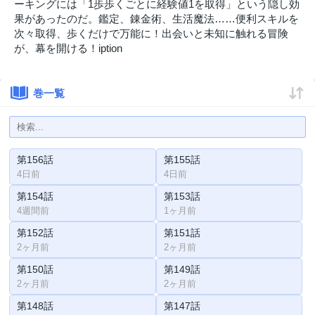
ーキングには「1歩歩くごとに経験値1を取得」という隠し効
果があったのだ。鑑定、錬金術、生活魔法……便利スキルを
次々取得、歩くだけで万能に！出会いと未知に触れる冒険
が、幕を開ける！iption
巻一覧
第156話
第155話
4日前
4日前
第154話
第153話
4週間前
1ヶ月前
第152話
第151話
2ヶ月前
2ヶ月前
第150話
第149話
2ヶ月前
2ヶ月前
第148話
第147話