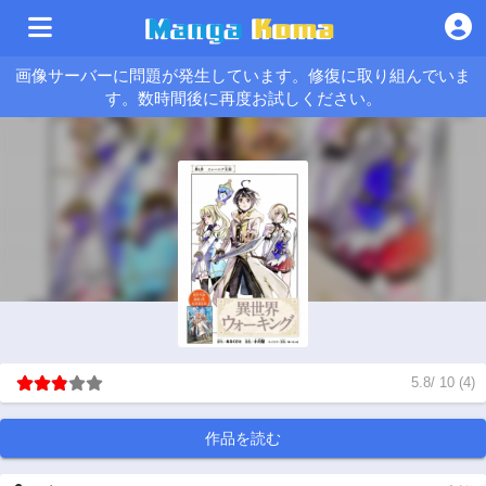
画像サーバーに問題が発生しています。修復に取り組んでいま
す。数時間後に再度お試しください。
5.8
/
10
(
4
)
作品を読む