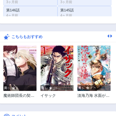
3ヶ月前
3ヶ月前
第146話
第145話
4ヶ月前
4ヶ月前
第144話
第143話
5ヶ月前
5ヶ月前
こちらもおすすめ
第142話
第141話
6ヶ月前
6ヶ月前
第140話
第139話
6ヶ月前
6ヶ月前
第138話
第137話
6ヶ月前
7ヶ月前
第136話
第135話
7ヶ月前
8ヶ月前
0
6
0
10
2
8.7
第134話
第133話
魔術師団長の契約
イサック
淡海乃海 水面が揺
8ヶ月前
8ヶ月前
結婚
れる時
第132話
第131話
8ヶ月前
9ヶ月前