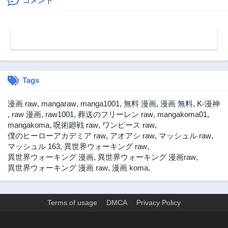
コメント
第130話
第129話
9ヶ月前
9ヶ月前
第128話
第127話
9ヶ月前
10ヶ月前
第126話
第125話
10ヶ月前
10ヶ月前
Tags
第124話
第123話
11ヶ月前
11ヶ月前
漫画 raw
,
mangaraw
,
manga1001
,
無料 漫画
,
漫画 無料
,
K-漫神
第122話
第121話
,
raw 漫画
,
raw1001
,
葬送のフリーレン raw
,
mangakoma01
,
11ヶ月前
11ヶ月前
mangakoma
,
呪術廻戦 raw
,
ワンピース raw
,
僕のヒーローアカデミア raw
,
アオアシ raw
,
マッシュル raw
,
第120話
第119話
マッシュル 163
,
異世界ウォーキング raw
,
1年前
1年前
異世界ウォーキング 漫画
,
異世界ウォーキング 漫画raw
,
第118話
第117話
異世界ウォーキング 漫画 raw
,
漫画 koma
,
1年前
1年前
第116話
第115話
1年前
1年前
Terms of usage
DMCA
Privacy Policy
第114話
第113話
1年前
1年前