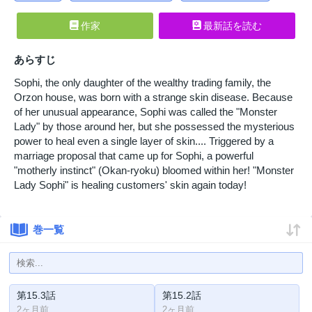
作家
最新話を読む
あらすじ
Sophi, the only daughter of the wealthy trading family, the
Orzon house, was born with a strange skin disease. Because
of her unusual appearance, Sophi was called the "Monster
Lady" by those around her, but she possessed the mysterious
power to heal even a single layer of skin.... Triggered by a
marriage proposal that came up for Sophi, a powerful
"motherly instinct" (Okan-ryoku) bloomed within her! "Monster
Lady Sophi" is healing customers' skin again today!
巻一覧
第15.3話
第15.2話
2ヶ月前
2ヶ月前