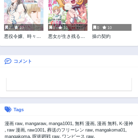
2ヶ月前
2ヶ月前
第3話
第2話
2ヶ月前
2ヶ月前
2
10
0
10
0
10
第1話
悪役令嬢、時々本
悪女が生き残る方
操の契約
2ヶ月前
気、のち聖女。
法～伯爵令嬢に転
生したけど処刑さ
れるなんてお断り
です～ THE
コメント
COMIC
Tags
漫画 raw
,
mangaraw
,
manga1001
,
無料 漫画
,
漫画 無料
,
K-漫神
,
raw 漫画
,
raw1001
,
葬送のフリーレン raw
,
mangakoma01
,
mangakoma
,
呪術廻戦 raw
,
ワンピース raw
,