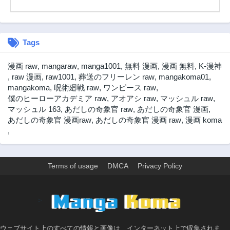
1年前
1年前
第5.3話
第5.2話
1年前
1年前
Tags
第5.1話
第4.3話
2年前
2年前
漫画 raw
,
mangaraw
,
manga1001
,
無料 漫画
,
漫画 無料
,
K-漫神
第4.2話
第4.1話
,
raw 漫画
,
raw1001
,
葬送のフリーレン raw
,
mangakoma01
,
2年前
2年前
mangakoma
,
呪術廻戦 raw
,
ワンピース raw
,
僕のヒーローアカデミア raw
,
アオアシ raw
,
マッシュル raw
,
第4話
第3.4話
マッシュル 163
,
あだしの奇象官 raw
,
あだしの奇象官 漫画
,
2年前
2年前
あだしの奇象官 漫画raw
,
あだしの奇象官 漫画 raw
,
漫画 koma
第3.3話
第3.2話
,
2年前
2年前
第3.1話
第3話
2年前
2年前
Terms of usage
DMCA
Privacy Policy
第2.5話
第2.4話
2年前
2年前
>
第2.3話
第2.2話
2年前
2年前
ウェブサイト上のすべての情報と画像は、インターネット上で収集されま