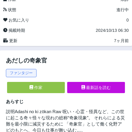
状態
進行中
お気に入り
0
掲載時期
2024/10/13 06:30
更新
7ヶ月前
あだしの奇象官
ファンタジー
作家
最新話を読む
あらすじ
説明Adashi no ki zōkan Raw 呪い・心霊・怪異など、この世
に起こる奇々怪々な現れの総称“奇象現象”。 それらによる災
難を最小限に減災するために 「奇象官」として働く化野ア
ビのもとへ、今日も仕事が舞い込む…。