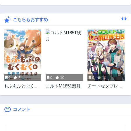
第12.1話
第11.2話
11ヶ月前
1年前
こちらもおすすめ
第11.1話
第10.2話
1年前
1年前
第10.1話
第9.2話
1年前
1年前
第9.1話
第8.3話
1年前
1年前
第8.2話
第8.1話
1年前
1年前
0
7
0
10
0
10
第7.3話
第7.2話
もふもふとむくむ
コルトM1851残月
チートなタブレッ
1年前
1年前
くと異世界漂流生
トを持って快適異
第7.1話
第6.4話
活
世界生活
1年前
1年前
コメント
第6.3話
第6.2話
1年前
1年前
第6.1話
第5.4話