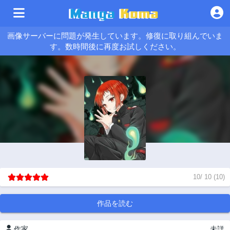
画像サーバーに問題が発生しています。修復に取り組んでいま
す。数時間後に再度お試しください。
10
/
10
(
10
)
作品を読む
作家
未詳