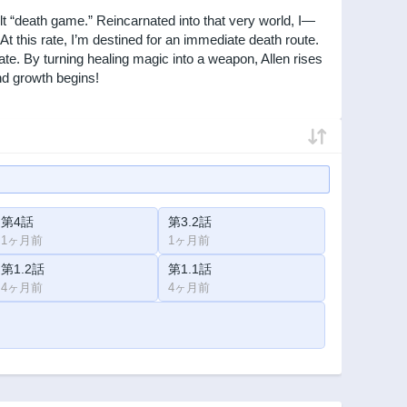
 “death game.” Reincarnated into that very world, I—
 this rate, I’m destined for an immediate death route.
te. By turning healing magic into a weapon, Allen rises
nd growth begins!
第4話
第3.2話
1ヶ月前
1ヶ月前
第1.2話
第1.1話
4ヶ月前
4ヶ月前