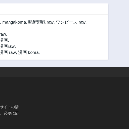
,
mangakoma
,
呪術廻戦 raw
,
ワンピース raw
,
aw
,
漫画
,
画raw
,
 raw
,
漫画 koma
,
ブサイトの情
は、必要に応