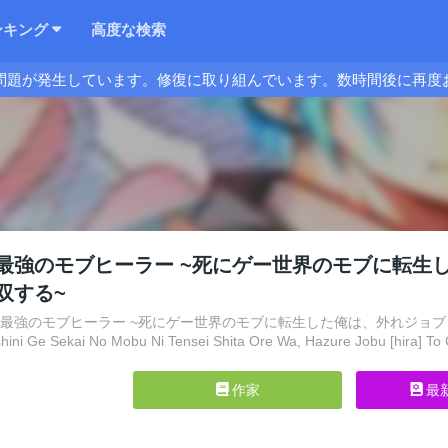
ンキング
高度な検索
問題が発生しています。修復に取り組んでいます。数時間後に再度
最強のモブヒーラー ~死にゲー世界のモブに転生
双する~
ー最強のモブヒーラー ~死にゲー世界のモブに転生した俺は、外れジョブ【ヒーラ
hini Ge Sekai No Mobu Ni Tensei Shita Ore Wa, Hazure Jobu [hira] T
作家
最