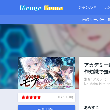
ジャンル
ラ
画像サーバーに
アカデミー
作知識で無
別名: アカデミ
No Mobu Hira ~s
10
/
10
(
10
)
あらすじ
作品を読む