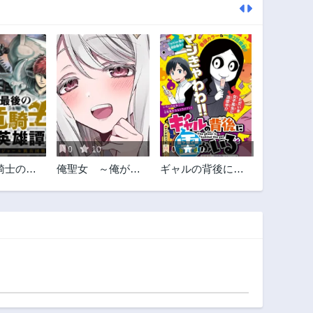
0
10
0
10
騎士の英
俺聖女 ～俺が聖
ギャルの背後に霊
ンジャール
女でお前が悪役令
がいる
記~
嬢 最強タッグで
乙女ゲーム完全攻
略いたしますわ～