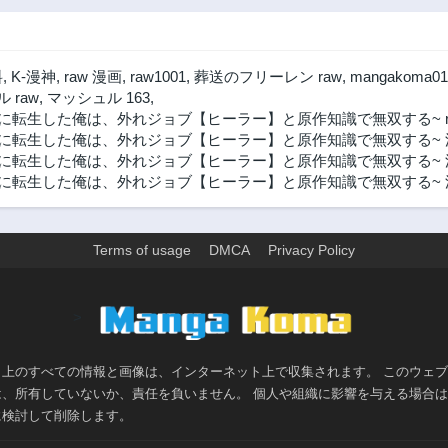
料
,
K-漫神
,
raw 漫画
,
raw1001
,
葬送のフリーレン raw
,
mangakoma01
 raw
,
マッシュル 163
,
に転生した俺は、外れジョブ【ヒーラー】と原作知識で無双する~ r
に転生した俺は、外れジョブ【ヒーラー】と原作知識で無双する~ 
に転生した俺は、外れジョブ【ヒーラー】と原作知識で無双する~ 漫
に転生した俺は、外れジョブ【ヒーラー】と原作知識で無双する~ 漫画
Terms of usage
DMCA
Privacy Policy
>
ト上のすべての情報と画像は、インターネット上で収集されます。 このウェ
は、所有していないか、責任を負いません。 個人や組織に影響を与える場合
に検討して削除します。