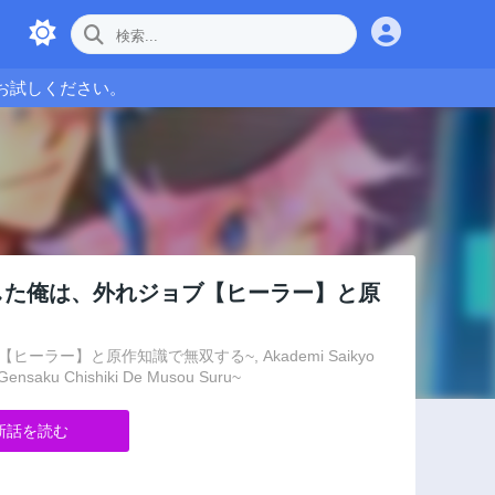
お試しください。
した俺は、外れジョブ【ヒーラー】と原
ー】と原作知識で無双する~, Akademi Saikyo
o Gensaku Chishiki De Musou Suru~
新話を読む