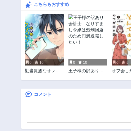
こちらもおすすめ
0
10
0
10
0
5
勘当貴族なオレの
王子様の訳あり会
オフ会し
クズギフトが強す
計士 なりすまし
でもない
ぎる!
令嬢は処刑回避の
た話
ため円満退職した
い！
コメント