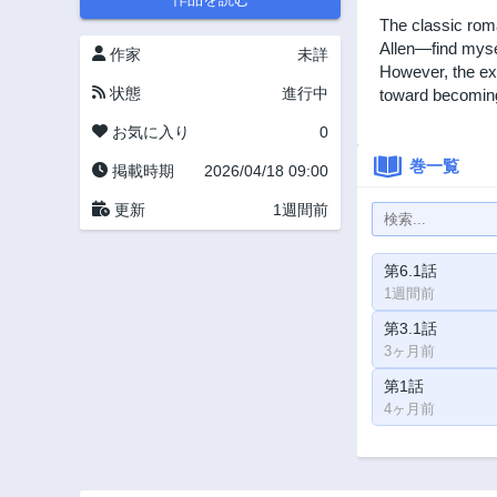
The classic rom
Allen—find mysel
作家
未詳
However, the ext
状態
進行中
toward becoming 
お気に入り
0
巻一覧
掲載時期
2026/04/18 09:00
更新
1週間前
第6.1話
1週間前
第3.1話
3ヶ月前
第1話
4ヶ月前