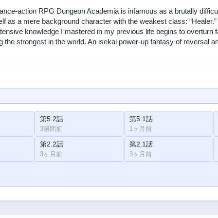
ance-action RPG Dungeon Academia is infamous as a brutally difficult
f as a mere background character with the weakest class: “Healer.” At
ensive knowledge I mastered in my previous life begins to overturn fa
the strongest in the world. An isekai power-up fantasy of reversal a
第5.2話
第5.1話
3週間前
1ヶ月前
第2.2話
第2.1話
3ヶ月前
3ヶ月前