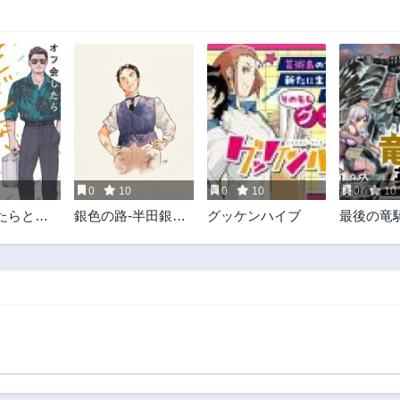
0
10
0
10
0
10
たらとん
銀色の路-半田銀山
グッケンハイブ
最後の竜
やつが来
異聞-
雄譚 ~バ
猟兵団戦