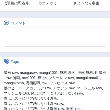
七限目は忍者修行
カエデガミ
さようなら竜生、
です!
こんにちは人生
コメント
Tags
漫画 raw
,
mangaraw
,
manga1001
,
無料 漫画
,
漫画 無料
,
K-漫神
,
raw 漫画
,
raw1001
,
葬送のフリーレン raw
,
mangakoma01
,
mangakoma
,
呪術廻戦 raw
,
ワンピース raw
,
僕のヒーローアカデミア raw
,
アオアシ raw
,
マッシュル raw
,
マッシュル 163
,
俺はホストにリア恋しない! raw
,
俺はホストにリア恋しない! 漫画
,
俺はホストにリア恋しない! 漫画raw
,
俺はホストにリア恋しない! 漫画 raw
,
漫画 koma
,