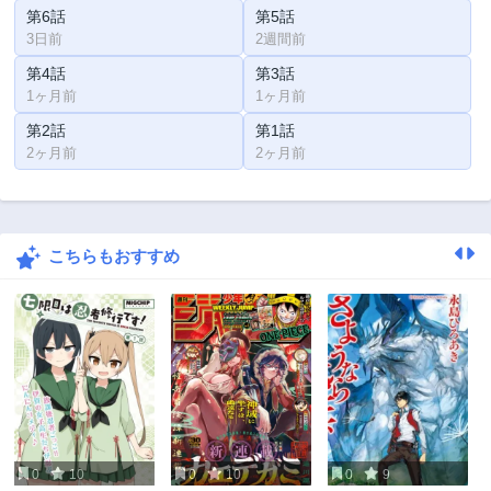
第6話
第5話
3日前
2週間前
第4話
第3話
1ヶ月前
1ヶ月前
第2話
第1話
2ヶ月前
2ヶ月前
こちらもおすすめ
0
10
0
10
0
9