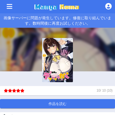
画像サーバーに問題が発生しています。修復に取り組んでいま
す。数時間後に再度お試しください。
10
/
10
(
10
)
作品を読む