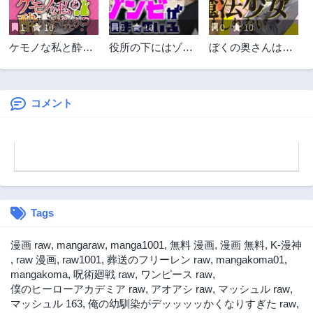
1
10
0
10
0
10
ケモノな私と酔い
役所の下にはゾン
ぼくの奥さんは魔
ませんか？
ビが埋まっている
法少女かもしれな
い
コメント
Tags
漫画 raw
,
mangaraw
,
manga1001
,
無料 漫画
,
漫画 無料
,
K-漫神
,
raw 漫画
,
raw1001
,
葬送のフリーレン raw
,
mangakoma01
,
mangakoma
,
呪術廻戦 raw
,
ワンピース raw
,
僕のヒーローアカデミア raw
,
アオアシ raw
,
マッシュル raw
,
マッシュル 163
,
俺の幼馴染がデッッッッかくなりすぎた raw
,