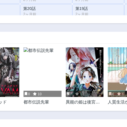
第20話
第19話
2ヶ月前
2ヶ月前
第15話
第14話
2ヶ月前
2ヶ月前
第10話
第9話
2ヶ月前
2ヶ月前
第5話
第4話
2ヶ月前
2ヶ月前
0
10
0
10
0
6
ッド
都市伝説先輩
異能の姫は後宮の
人質生活
妖を祓う 平安陰陽
るスロー
奇譚 THE COMIC