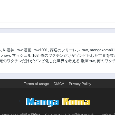
料
,
K-漫神
,
raw 漫画
,
raw1001
,
葬送のフリーレン raw
,
mangakoma01
 raw
,
マッシュル 163
,
俺のワクチンだけがゾンビ化した世界を救える
俺のワクチンだけがゾンビ化した世界を救える 漫画raw
,
俺のワクチ
Terms of usage
DMCA
Privacy Policy
>
ト上のすべての情報と画像は、インターネット上で収集されます。 このウェ