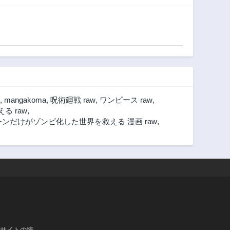
《メシア》～異世
界を救った元勇者
が魔物のあふれる
現実世界を無双す
る～
,
mangakoma
,
呪術廻戦 raw
,
ワンピース raw
,
 raw
,
ンだけがゾンビ化した世界を救える 漫画 raw
,
ブサイトの情