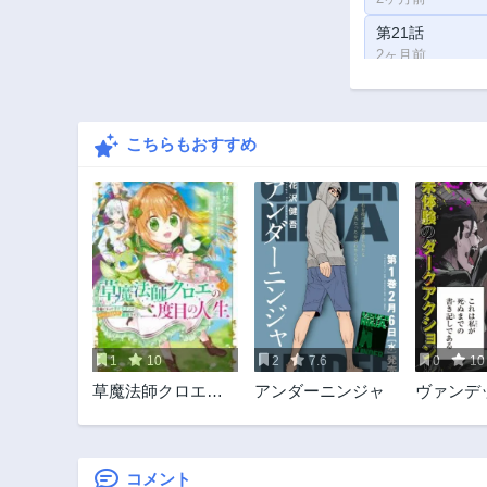
第21話
2ヶ月前
第16話
2ヶ月前
こちらもおすすめ
第11話
2ヶ月前
第6話
2ヶ月前
第1話
2ヶ月前
1
10
2
7.6
0
10
草魔法師クロエの
アンダーニンジャ
ヴァンデ
二度目の人生 自由
になって子ドラゴ
ンとレベルMAX薬
師ライフ
コメント