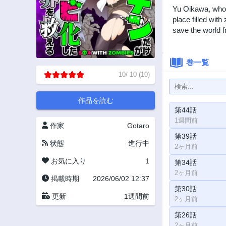
Yu Oikawa, who h
place filled wit
save the world f
巻一覧
10
/
10
(
10
)
作品を読む
第44話
1週間前
作家
Gotaro
第39話
状態
進行中
2ヶ月前
お気に入り
1
第34話
2ヶ月前
掲載時期
2026/06/02 12:37
第30話
更新
1週間前
2ヶ月前
第26話
2ヶ月前