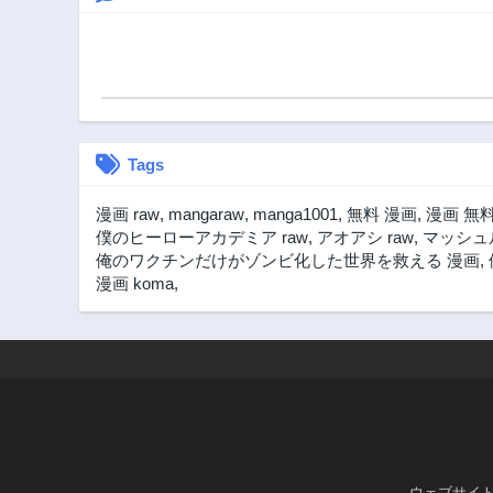
Tags
漫画 raw
,
mangaraw
,
manga1001
,
無料 漫画
,
漫画 無
僕のヒーローアカデミア raw
,
アオアシ raw
,
マッシュル
俺のワクチンだけがゾンビ化した世界を救える 漫画
,
漫画 koma
,
ウェブサイ