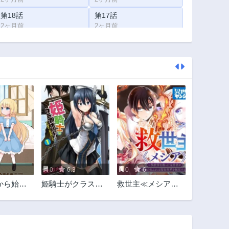
第18話
第17話
2ヶ月前
2ヶ月前
第13話
第12話
2ヶ月前
2ヶ月前
第8話
第7話
2ヶ月前
2ヶ月前
第3話
第2話
2ヶ月前
2ヶ月前
0
6.3
0
6
から始め
姫騎士がクラスメ
救世主≪メシア≫
ライフ
ート!
～異世界を救った
元勇者が魔物のあ
ふれる現実世界を
無双する～救世主