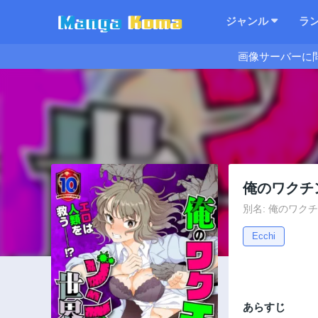
ジャンル
ラ
画像サーバーに
俺のワクチ
別名: 俺のワクチン
Ecchi
あらすじ