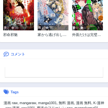
第19.2話
第19.1話
1年前
1年前
第18.5話
第18.4話
1年前
1年前
0
10
1
9
0
8
第18.3話
第18.2話
邪命邪魅
家から逃げ出した
外面だけは完璧な
1年前
1年前
い私が、うっかり
コミュ障冒険者、
第18.1話
第17.3話
憧れの大魔法使い
Sランクパーティ
1年前
1年前
様を買ってしまっ
ーでリーダーにな
たら
る
コメント
第17.2話
第17.1話
1年前
1年前
第16.4話
第16.3話
2年前
2年前
第16.2話
第16.1話
2年前
2年前
Tags
第15.4話
第15.3話
2年前
2年前
漫画 raw
,
mangaraw
,
manga1001
,
無料 漫画
,
漫画 無料
,
K-漫神
第15.2話
第15.1話
,
raw 漫画
,
raw1001
,
葬送のフリーレン raw
,
mangakoma01
,