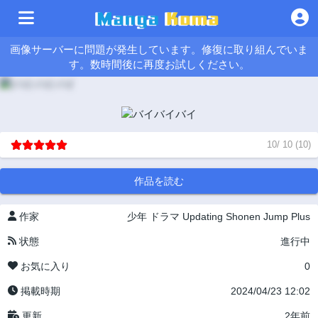
画像サーバーに問題が発生しています。修復に取り組んでいま
す。数時間後に再度お試しください。
10
/
10
(
10
)
作品を読む
作家
少年
ドラマ
Updating
Shonen Jump Plus
状態
進行中
お気に入り
0
掲載時期
2024/04/23 12:02
更新
2年前