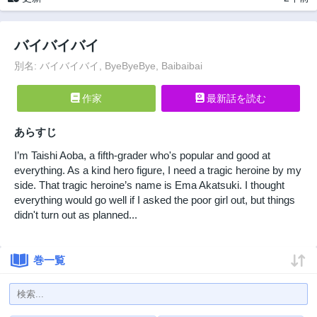
バイバイバイ
別名: バイバイバイ, ByeByeBye, Baibaibai
作家
最新話を読む
あらすじ
I’m Taishi Aoba, a fifth-grader who's popular and good at
everything. As a kind hero figure, I need a tragic heroine by my
side. That tragic heroine’s name is Ema Akatsuki. I thought
everything would go well if I asked the poor girl out, but things
didn't turn out as planned...
巻一覧