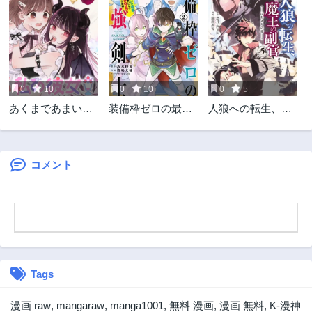
0
10
0
10
0
5
あくまであまい私
装備枠ゼロの最強
人狼への転生、魔
の彼女
剣士 でも、呪いの
王の副官 はじまり
装備
の章
コメント
Tags
漫画 raw
,
mangaraw
,
manga1001
,
無料 漫画
,
漫画 無料
,
K-漫神