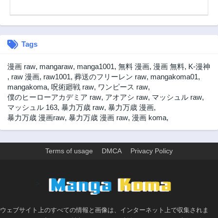
8ヶ月前
9ヶ月前
第35話
第34話
9ヶ月前
9ヶ月前
Tags
第33話
第32話
10ヶ月前
10ヶ月前
漫画 raw
,
mangaraw
,
manga1001
,
無料 漫画
,
漫画 無料
,
K-漫神
第31話
第30話
,
raw 漫画
,
raw1001
,
葬送のフリーレン raw
,
mangakoma01
,
10ヶ月前
10ヶ月前
mangakoma
,
呪術廻戦 raw
,
ワンピース raw
,
僕のヒーローアカデミア raw
,
アオアシ raw
,
マッシュル raw
,
第29話
第28話
マッシュル 163
,
暴力万歳 raw
,
暴力万歳 漫画
,
10ヶ月前
11ヶ月前
暴力万歳 漫画raw
,
暴力万歳 漫画 raw
,
漫画 koma
,
第27話
第26話
11ヶ月前
11ヶ月前
第25話
第24話
Terms of usage
DMCA
Privacy Policy
11ヶ月前
1年前
第23話
第22話
>
1年前
1年前
第21話
第20話
1年前
1年前
ウェブサイト上のすべての情報と画像は、インターネット上で収集されま