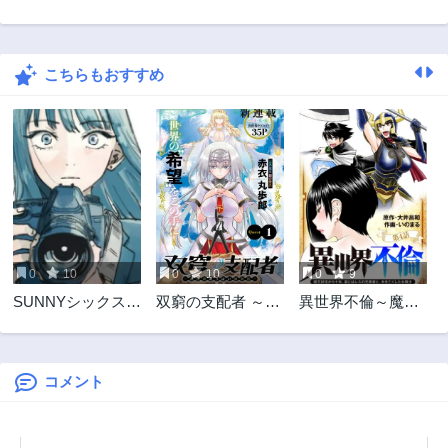
第53話
第52話
4ヶ月前
4ヶ月前
こちらもおすすめ
第51話
第50話
4ヶ月前
4ヶ月前
第49話
第48話
5ヶ月前
5ヶ月前
第47話
第46話
5ヶ月前
6ヶ月前
第45話
第44話
6ヶ月前
6ヶ月前
0
10
0
10
0
9
第43話
第42話
SUNNYシックステ
双窮の支配者 ～異
異世界不倫～魔王
6ヶ月前
7ヶ月前
ィーン
世界おっぱい無双
討伐から十年、妻
第41話
第40話
伝～
とはレスの元勇者
7ヶ月前
7ヶ月前
と、夫を亡くした
女戦士～
コメント
第39話
第38話
8ヶ月前
8ヶ月前
第37話
第36話