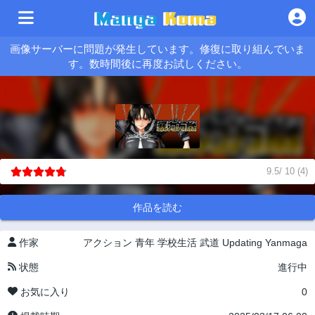
画像サーバーに問題が発生しています。修復に取り組んでいま
す。数時間後に再度お試しください。
9.5
/
10
(
4
)
作品を読む
作家
アクション
青年
学校生活
武道
Updating
Yanmaga
状態
進行中
お気に入り
0