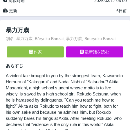
掲載時期
2025/03/17 06:00
更新
6日前
暴力万歳
別名: 暴力万歳, Bōryoku Banzai, 暴力万歳, Bouryoku Banzai
作家
最新話を読む
あらすじ
A violent tale brought to you by the strongest team, Kawamoto
Homura of "Kakegurui" and Nadai Nishi of "Satsudou"! Akita
Masamichi, a high school student whose motto is to live
wisely, is saved by a high school girl, Rokudo Setsuna, when
he is harassed by delinquents. "Can you teach me how to
fight?" Akita asks Rokudo to teach him how to fight, both for
his own sake and because he admires him, but Rokudo
suddenly bares his fangs at Akita. After meeting Rokudo, who
declares that "violence is the only rule in this world," Akita