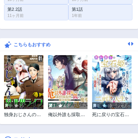
第2.2話
第1話
11ヶ月前
1年前
こちらもおすすめ
0
10
3
4.2
0
10
独身おじさんの異
俺以外誰も採取で
死に戻りの宝石姫
世界ライフ～結婚
きない素材なのに
は、二度目の人生
しません、フリー
「素材採取率が低
を謳歌する。
な独身こそ最高で
い」とパワハラす