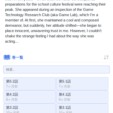
preparations for the school culture festival were reaching their
peak. She appeared during an inspection of the Game
Technology Research Club (aka Game Lab), which I’m a
member of. At first, she maintained a cool and composed
demeanor, but suddenly, her attitude shifted—she began to
place innocent, unwavering trust in me. However, I couldn’t
shake the strange feeling I had about the way she was
acting…
巻一覧
第5.2話
第5.1話
7ヶ月前
7ヶ月前
第4.2話
第4.1話
8ヶ月前
9ヶ月前
第3.2話
第3.1話
10ヶ月前
10ヶ月前