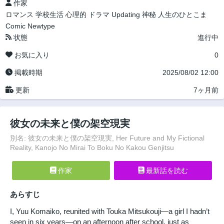
作家
ロマンス
学校生活
心理的
ドラマ
Updating
神秘
人生のひとこま
Comic Newtype
状態
進行中
お気に入り
0
掲載時期
2025/08/02 12:00
更新
7ヶ月前
彼女の未来と僕の架空現実
別名: 彼女の未来と僕の架空現実, Her Future and My Fictional
Reality, Kanojo No Mirai To Boku No Kakou Genjitsu
作家
最新話を読む
あらすじ
I, Yuu Komaiko, reunited with Touka Mitsukouji—a girl I hadn’t
seen in six years—on an afternoon after school, just as