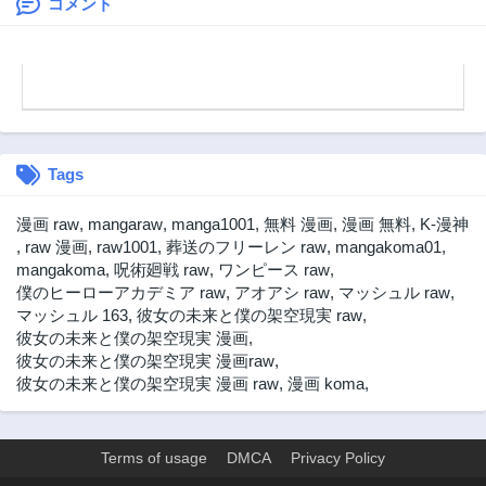
す～
る幼馴染錬金術師
コメント
と絶縁した専属魔
導士、辺境の町で
スローライフを送
りたい。
Tags
漫画 raw
,
mangaraw
,
manga1001
,
無料 漫画
,
漫画 無料
,
K-漫神
,
raw 漫画
,
raw1001
,
葬送のフリーレン raw
,
mangakoma01
,
mangakoma
,
呪術廻戦 raw
,
ワンピース raw
,
僕のヒーローアカデミア raw
,
アオアシ raw
,
マッシュル raw
,
マッシュル 163
,
彼女の未来と僕の架空現実 raw
,
彼女の未来と僕の架空現実 漫画
,
彼女の未来と僕の架空現実 漫画raw
,
彼女の未来と僕の架空現実 漫画 raw
,
漫画 koma
,
Terms of usage
DMCA
Privacy Policy