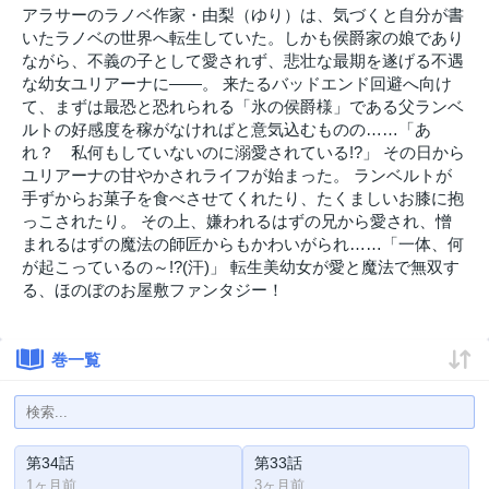
アラサーのラノベ作家・由梨（ゆり）は、気づくと自分が書
いたラノベの世界へ転生していた。しかも侯爵家の娘であり
ながら、不義の子として愛されず、悲壮な最期を遂げる不遇
な幼女ユリアーナに――。 来たるバッドエンド回避へ向け
て、まずは最恐と恐れられる「氷の侯爵様」である父ランベ
ルトの好感度を稼がなければと意気込むものの……「あ
れ？ 私何もしていないのに溺愛されている!?」 その日から
ユリアーナの甘やかされライフが始まった。 ランベルトが
手ずからお菓子を食べさせてくれたり、たくましいお膝に抱
っこされたり。 その上、嫌われるはずの兄から愛され、憎
まれるはずの魔法の師匠からもかわいがられ……「一体、何
が起こっているの～!?(汗)」 転生美幼女が愛と魔法で無双す
る、ほのぼのお屋敷ファンタジー！
巻一覧
第34話
第33話
1ヶ月前
3ヶ月前