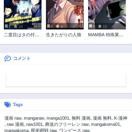
2年前
2年前
第15話
第14話
2年前
2年前
1
10
0
6
0
10
第13話
第12話
二度目はタの付く
生きたがりの人狼
MAMBA 特殊業務
2年前
2年前
自由業 ～逆行社畜
委託機関マジカル
第11話
第10話
は持ち越しチート
ステップ第19分室
2年前
2年前
でリスタート～
コメント
第9話
第8話
2年前
2年前
第7話
第6話
2年前
2年前
第5話
第4話
2年前
2年前
Tags
第3話
第2話
2年前
2年前
漫画 raw
,
mangaraw
,
manga1001
,
無料 漫画
,
漫画 無料
,
K-漫神
第1話
,
raw 漫画
,
raw1001
,
葬送のフリーレン raw
,
mangakoma01
,
2年前
mangakoma
,
呪術廻戦 raw
,
ワンピース raw
,