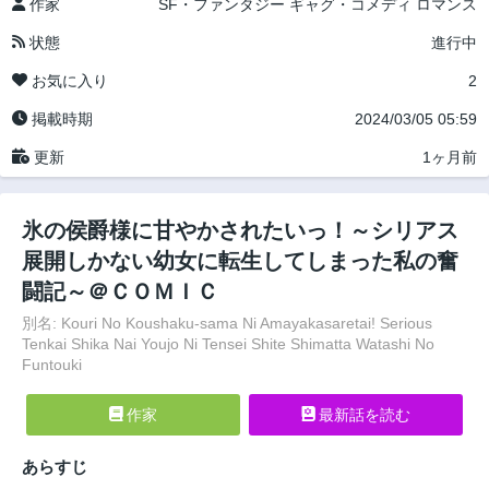
作家
SF・ファンタジー
ギャグ・コメディ
ロマンス
状態
進行中
お気に入り
2
掲載時期
2024/03/05 05:59
更新
1ヶ月前
氷の侯爵様に甘やかされたいっ！～シリアス
展開しかない幼女に転生してしまった私の奮
闘記～＠ＣＯＭＩＣ
別名: Kouri No Koushaku-sama Ni Amayakasaretai! Serious
Tenkai Shika Nai Youjo Ni Tensei Shite Shimatta Watashi No
Funtouki
作家
最新話を読む
あらすじ