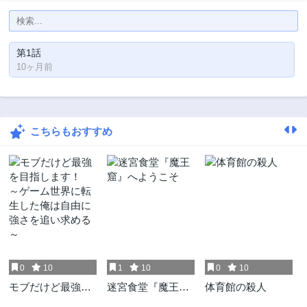
第1話
10ヶ月前
こちらもおすすめ
0
10
1
10
0
10
モブだけど最強を
迷宮食堂『魔王
体育館の殺人
目指します！ ～
窟』へようこそ