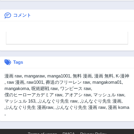
ゲーム世界に転生
した俺は自由に強
さを追い求める～
コメント
Tags
漫画 raw
,
mangaraw
,
manga1001
,
無料 漫画
,
漫画 無料
,
K-漫神
,
raw 漫画
,
raw1001
,
葬送のフリーレン raw
,
mangakoma01
,
mangakoma
,
呪術廻戦 raw
,
ワンピース raw
,
僕のヒーローアカデミア raw
,
アオアシ raw
,
マッシュル raw
,
マッシュル 163
,
ぶんなぐり先生 raw
,
ぶんなぐり先生 漫画
,
ぶんなぐり先生 漫画raw
,
ぶんなぐり先生 漫画 raw
,
漫画 koma
,
Terms of usage
DMCA
Privacy Policy