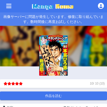
画像サーバーに問題が発生しています。修復に取り組んでいま
す。数時間後に再度お試しください。
10
/
10
(
10
)
作品を読む