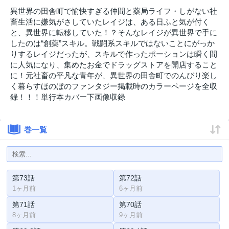
異世界の田舎町で愉快すぎる仲間と薬局ライフ・しがない社
畜生活に嫌気がさしていたレイジは、ある日ふと気が付く
と、異世界に転移していた！？そんなレイジが異世界で手に
したのは“創薬”スキル。戦闘系スキルではないことにがっか
りするレイジだったが、スキルで作ったポーションは瞬く間
に人気になり、集めたお金でドラッグストアを開店すること
に！元社畜の平凡な青年が、異世界の田舎町でのんびり楽し
く暮らすほのぼのファンタジー掲載時のカラーページを全収
録！！！単行本カバー下画像収録
巻一覧
第73話
第72話
1ヶ月前
6ヶ月前
第71話
第70話
8ヶ月前
9ヶ月前