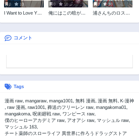
0
10
0
10
0
10
第61.1話
第61話
I Want to Love You
俺にはこの暗がり
浦さんちのロスタ
2年前
2年前
Until You Die Love
が心地よかった ―
イム
第60.2話
第60.1話
you till you die My
絶望から始まる異
2年前
2年前
Wish is to Fall In
世界生活、神の気
Love Until You Die
まぐれで強制配信
コメント
第59.2話
第59.1話
きみが死ぬまで恋
中―
2年前
2年前
をしたい 与你相恋
第59話
第58.2話
到生命尽头
2年前
2年前
第58.1話
第58話
2年前
2年前
Tags
第57.2話
第57.1話
2年前
2年前
漫画 raw
,
mangaraw
,
manga1001
,
無料 漫画
,
漫画 無料
,
K-漫神
第57話
第56.2話
,
raw 漫画
,
raw1001
,
葬送のフリーレン raw
,
mangakoma01
,
2年前
2年前
mangakoma
,
呪術廻戦 raw
,
ワンピース raw
,
僕のヒーローアカデミア raw
,
アオアシ raw
,
マッシュル raw
,
第56.1話
第56話
マッシュル 163
,
2年前
2年前
チート薬師のスローライフ ​異世界に作ろうドラッグストア
第55.2話
第55.1話