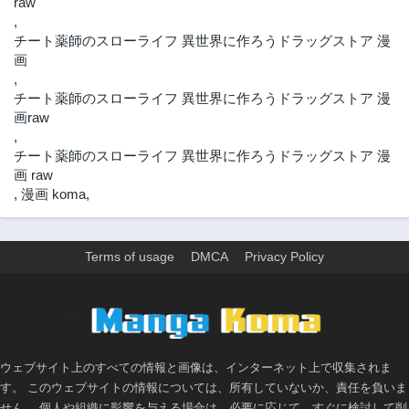
raw
2年前
2年前
,
チート薬師のスローライフ ​異世界に作ろうドラッグストア 漫
第55話
第54話
画
2年前
2年前
,
第53.2話
第53.1話
チート薬師のスローライフ ​異世界に作ろうドラッグストア 漫
3年前
3年前
画raw
第53話
第52.2話
,
3年前
3年前
チート薬師のスローライフ ​異世界に作ろうドラッグストア 漫
画 raw
第52.1話
第52話
,
漫画 koma
,
3年前
3年前
第51.2話
第51.1話
3年前
3年前
Terms of usage
DMCA
Privacy Policy
第51話
第50話
3年前
3年前
>
第49話
第48話
3年前
3年前
ウェブサイト上のすべての情報と画像は、インターネット上で収集されま
第47話
第46話
す。 このウェブサイトの情報については、所有していないか、責任を負いま
3年前
3年前
せん。 個人や組織に影響を与える場合は、必要に応じて、すぐに検討して削