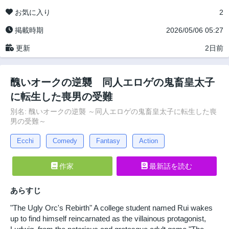
お気に入り
2
掲載時期
2026/05/06 05:27
更新
2日前
醜いオークの逆襲 同人エロゲの鬼畜皇太子
に転生した喪男の受難
別名: 醜いオークの逆襲 ～同人エロゲの鬼畜皇太子に転生した喪
男の受難～
Ecchi
Comedy
Fantasy
Action
作家
最新話を読む
あらすじ
"The Ugly Orc's Rebirth" A college student named Rui wakes
up to find himself reincarnated as the villainous protagonist,