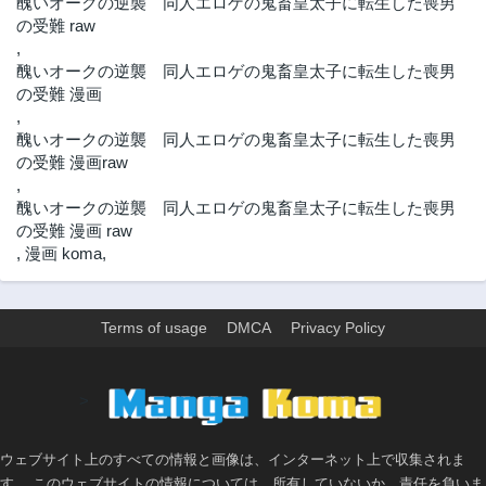
醜いオークの逆襲 同人エロゲの鬼畜皇太子に転生した喪男
第1話
の受難 raw
3ヶ月前
,
醜いオークの逆襲 同人エロゲの鬼畜皇太子に転生した喪男
の受難 漫画
,
醜いオークの逆襲 同人エロゲの鬼畜皇太子に転生した喪男
の受難 漫画raw
,
醜いオークの逆襲 同人エロゲの鬼畜皇太子に転生した喪男
の受難 漫画 raw
,
漫画 koma
,
Terms of usage
DMCA
Privacy Policy
>
ウェブサイト上のすべての情報と画像は、インターネット上で収集されま
す。 このウェブサイトの情報については、所有していないか、責任を負いま