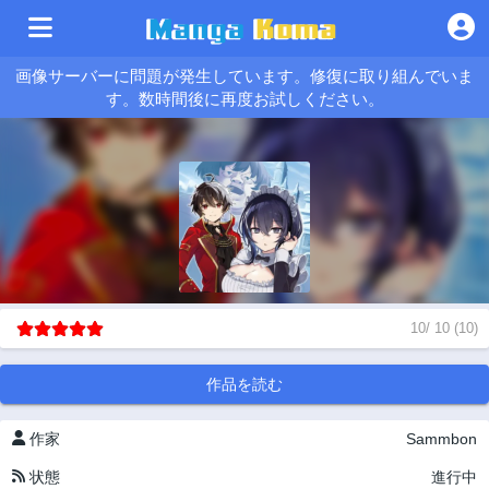
画像サーバーに問題が発生しています。修復に取り組んでいま
す。数時間後に再度お試しください。
10
/
10
(
10
)
作品を読む
作家
Sammbon
状態
進行中