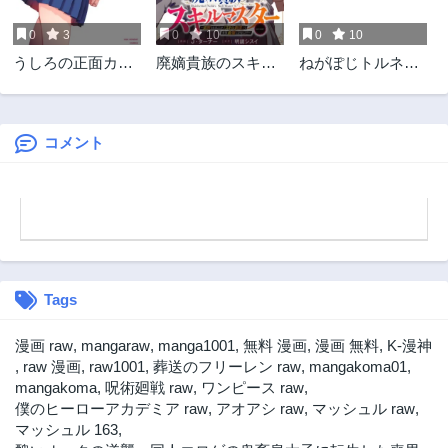
3ヶ月前
3ヶ月前
0
3
0
10
0
10
第13話
第12話
うしろの正面カム
廃嫡貴族のスキル
ねがぽじトルネ～
3ヶ月前
3ヶ月前
イさん
マスター～追放さ
ド
第11話
第10話
れましたが、『ス
3ヶ月前
3ヶ月前
キル創造』で世界
最強になりまし
コメント
第9話
第8話
た!?～@COMIC
3ヶ月前
3ヶ月前
第7話
第6話
3ヶ月前
3ヶ月前
第5話
第4話
3ヶ月前
3ヶ月前
Tags
第3.3話
第3.2話
3ヶ月前
3ヶ月前
漫画 raw
,
mangaraw
,
manga1001
,
無料 漫画
,
漫画 無料
,
K-漫神
第3.1話
第2.3話
,
raw 漫画
,
raw1001
,
葬送のフリーレン raw
,
mangakoma01
,
3ヶ月前
3ヶ月前
mangakoma
,
呪術廻戦 raw
,
ワンピース raw
,
僕のヒーローアカデミア raw
,
アオアシ raw
,
マッシュル raw
,
第2.2話
第2.1話
マッシュル 163
,
3ヶ月前
3ヶ月前