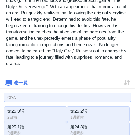
Ludwig, from the notorious and grotesque adult game "The
Ugly Orc's Revenge". With an appearance that mirrors that of
an orc, Rui quickly realizes that following the original storyline
will lead to a tragic end. Determined to avoid this fate, he
begins secret training to change his destiny. However, his
transformation catches the attention of the heroines from the
game, and he unexpectedly enters a phase of popularity,
facing romantic complications and fierce rivals. No longer
content to be called the "Ugly Orc," Rui sets out to change his
fate, leading to a journey filled with surprises, romance, and
drama.
巻一覧
第25.3話
第25.2話
2日前
1週間前
第25.1話
第24.3話
2週間前
3週間前