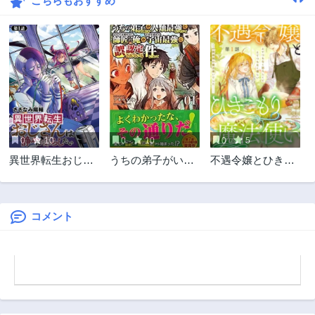
こちらもおすすめ
293話
292話
3年前
3年前
291話
290話
3年前
3年前
289話
288話
3年前
3年前
287話
286話
3年前
3年前
0
10
0
10
0
5
285話
284話
異世界転生おじさ
うちの弟子がいつ
不遇令嬢とひきこ
3年前
3年前
んは静かに暮らし
のまにか人類最強
もり魔法使い ふた
283話
282話
たい
になっていて、な
りでスローライフ
3年前
3年前
んの才能もない師
を目指します
匠の俺が、それを
コメント
281話
280話
超える宇宙最強に
3年前
3年前
誤認定されている
279話
278話
件について
3年前
3年前
277話
276話
3年前
3年前