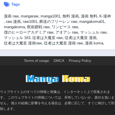
Tags
275話
274話
3年前
3年前
漫画 raw
,
mangaraw
,
manga1001
,
無料 漫画
,
漫画 無料
,
K-漫神
273話
272話
,
raw 漫画
,
raw1001
,
葬送のフリーレン raw
,
mangakoma01
,
3年前
3年前
mangakoma
,
呪術廻戦 raw
,
ワンピース raw
,
僕のヒーローアカデミア raw
,
アオアシ raw
,
マッシュル raw
,
271話
270話
マッシュル 163
,
従者は大魔皇 raw
,
従者は大魔皇 漫画
,
3年前
3年前
従者は大魔皇 漫画raw
,
従者は大魔皇 漫画 raw
,
漫画 koma
,
269話
268話
3年前
3年前
267話
266話
Terms of usage
DMCA
Privacy Policy
3年前
3年前
265話
264話
>
3年前
3年前
263話
262話
3年前
3年前
ウェブサイト上のすべての情報と画像は、インターネット上で収集されま
す。 このウェブサイトの情報については、所有していないか、責任を負いま
261話
260話
せん。 個人や組織に影響を与える場合は、必要に応じて、すぐに検討して削
3年前
3年前
除します。
259話
258話