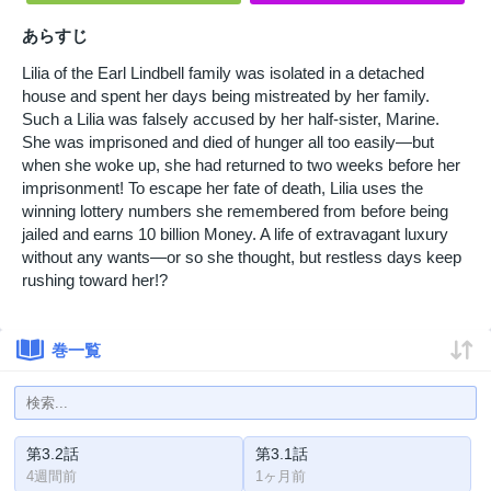
あらすじ
Lilia of the Earl Lindbell family was isolated in a detached
house and spent her days being mistreated by her family.
Such a Lilia was falsely accused by her half-sister, Marine.
She was imprisoned and died of hunger all too easily—but
when she woke up, she had returned to two weeks before her
imprisonment! To escape her fate of death, Lilia uses the
winning lottery numbers she remembered from before being
jailed and earns 10 billion Money. A life of extravagant luxury
without any wants—or so she thought, but restless days keep
rushing toward her!?
巻一覧
第3.2話
第3.1話
4週間前
1ヶ月前