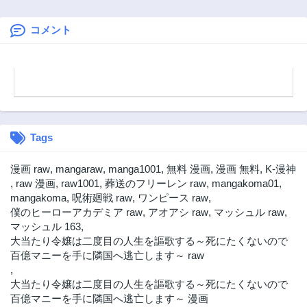
レイキングダウン
こでだろうと輝け
～
ますので。
コメント
Tags
漫画 raw
,
mangaraw
,
manga1001
,
無料 漫画
,
漫画 無料
,
K-漫神
,
raw 漫画
,
raw1001
,
葬送のフリーレン raw
,
mangakoma01
,
mangakoma
,
呪術廻戦 raw
,
ワンピース raw
,
僕のヒーローアカデミア raw
,
アオアシ raw
,
マッシュル raw
,
マッシュル 163
,
大当たり令嬢は二度目の人生を謳歌する～死にたくないので
百億マニーを手に隣国へ逃亡します～ raw
,
大当たり令嬢は二度目の人生を謳歌する～死にたくないので
百億マニーを手に隣国へ逃亡します～ 漫画