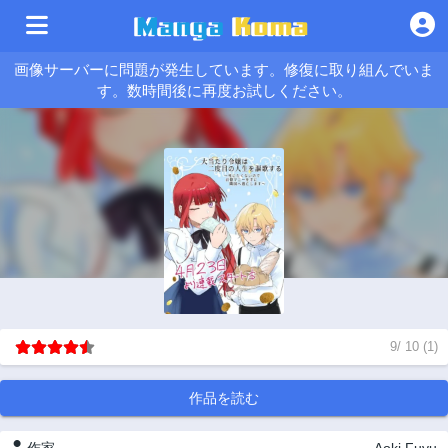
画像サーバーに問題が発生しています。修復に取り組んでいま
す。数時間後に再度お試しください。
9
/
10
(
1
)
作品を読む