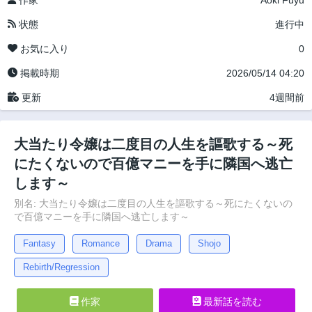
作家
Aoki Fuyu
状態
進行中
お気に入り
0
掲載時期
2026/05/14 04:20
更新
4週間前
大当たり令嬢は二度目の人生を謳歌する～死
にたくないので百億マニーを手に隣国へ逃亡
します～
別名: 大当たり令嬢は二度目の人生を謳歌する～死にたくないの
で百億マニーを手に隣国へ逃亡します～
Fantasy
Romance
Drama
Shojo
Rebirth/Regression
作家
最新話を読む