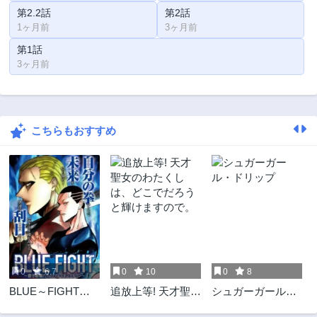
第2.2話
第2話
1ヶ月前
3ヶ月前
第1話
3ヶ月前
こちらもおすすめ
0
6.7
0
10
0
8
BLUE～FIGHT～
追放上等! 天才聖女
シュガーガール・
蒼き若者たちのブ
のわたくしは、ど
ドリップ