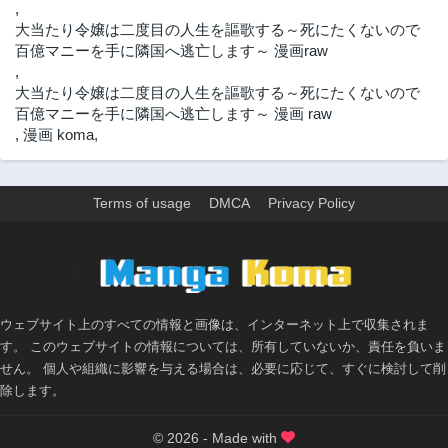
,
大当たり令嬢は二度目の人生を謳歌する～死にたくないので
百億マニーを手に隣国へ逃亡します～ 漫画raw
,
大当たり令嬢は二度目の人生を謳歌する～死にたくないので
百億マニーを手に隣国へ逃亡します～ 漫画 raw
,
漫画 koma
,
Terms of usage
DMCA
Privacy Policy
>
ウェブサイト上のすべての情報と画像は、インターネット上で収集されま
す。 このウェブサイトの情報については、所有していないか、責任を負いま
せん。 個人や組織に影響を与える場合は、必要に応じて、すぐに検討して削
除します。
© 2026 - Made with