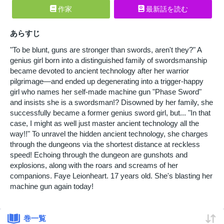
作家
最新話を読む
あらすじ
"To be blunt, guns are stronger than swords, aren't they?" A
genius girl born into a distinguished family of swordsmanship
became devoted to ancient technology after her warrior
pilgrimage—and ended up degenerating into a trigger-happy
girl who names her self-made machine gun "Phase Sword"
and insists she is a swordsman!? Disowned by her family, she
successfully became a former genius sword girl, but... "In that
case, I might as well just master ancient technology all the
way!!" To unravel the hidden ancient technology, she charges
through the dungeons via the shortest distance at reckless
speed! Echoing through the dungeon are gunshots and
explosions, along with the roars and screams of her
companions. Faye Leionheart. 17 years old. She's blasting her
machine gun again today!
巻一覧