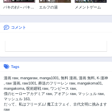
0
10
0
10
0
8.5
バキのわ!～バキを
エルフの湯
メメントゲーム
語る女子高校生た
ち～
コメント
Tags
漫画 raw
,
mangaraw
,
manga1001
,
無料 漫画
,
漫画 無料
,
K-漫神
,
raw 漫画
,
raw1001
,
葬送のフリーレン raw
,
mangakoma01
,
mangakoma
,
呪術廻戦 raw
,
ワンピース raw
,
僕のヒーローアカデミア raw
,
アオアシ raw
,
マッシュル raw
,
マッシュル 163
,
だって、私はフリーダム! 魔工士フェイ、古代文明に挑みます
raw