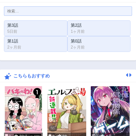
第3話
第2話
5日前
1ヶ月前
第1話
第0話
2ヶ月前
2ヶ月前
こちらもおすすめ