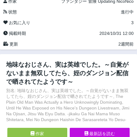
作家
ファンタジー
冒険
Updating
NicoNico
状態
進行中
お気に入り
3
掲載時期
2024/10/31 12:00
更新
2週間前
地味なおじさん、実は英雄でした。～自覚が
ないまま無双してたら、姪のダンジョン配信
で晒されてたようです～
別名: 地味なおじさん、実は英雄でした。～自覚がないまま無双
してたら、姪のダンジョン配信で晒されてたようです～, The
Plain Old Man Was Actually a Hero Unknowingly Dominating,
Until He Was Exposed on His Niece's Dungeon Livestream, Jimi
Na Ojisan, Jitsu Wa Eiyu Datta. -jikaku Ga Nai Mama Muso
Shitetara, Mei No Dungeon Haishin De Sarasareteta Yo Desu-
作家
最新話を読む