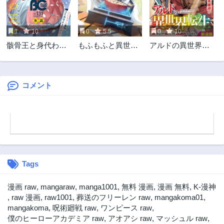
第12話
第11話
1年前
1年前
1
10
0
5.5
0
10
第10話
第9話
骸骨王と身代わり
もふもふと異世界
アルドの異世界転
1年前
1年前
の王女
冒険メシ
生
第8話
第7話
2年前
2年前
コメント
第6話
第5話
2年前
2年前
第4話
第3話
2年前
2年前
第2話
第1話
2年前
2年前
Tags
漫画 raw
,
mangaraw
,
manga1001
,
無料 漫画
,
漫画 無料
,
K-漫神
,
raw 漫画
,
raw1001
,
葬送のフリーレン raw
,
mangakoma01
,
mangakoma
,
呪術廻戦 raw
,
ワンピース raw
,
僕のヒーローアカデミア raw
,
アオアシ raw
,
マッシュル raw
,