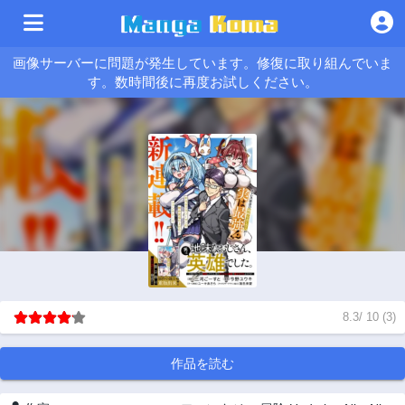
画像サーバーに問題が発生しています。修復に取り組んでいま
す。数時間後に再度お試しください。
8.3
/
10
(
3
)
作品を読む