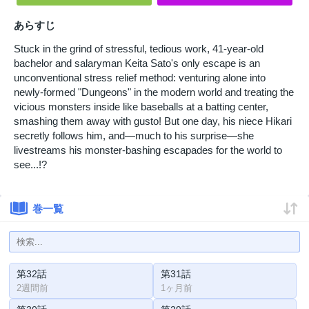
あらすじ
Stuck in the grind of stressful, tedious work, 41-year-old
bachelor and salaryman Keita Sato's only escape is an
unconventional stress relief method: venturing alone into
newly-formed "Dungeons" in the modern world and treating the
vicious monsters inside like baseballs at a batting center,
smashing them away with gusto! But one day, his niece Hikari
secretly follows him, and—much to his surprise—she
livestreams his monster-bashing escapades for the world to
see...!?
巻一覧
第32話
第31話
2週間前
1ヶ月前