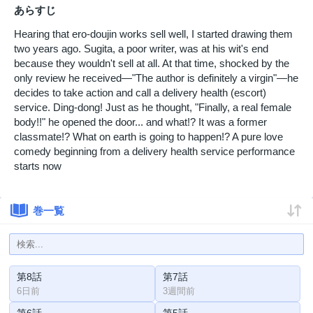
あらすじ
Hearing that ero-doujin works sell well, I started drawing them
two years ago. Sugita, a poor writer, was at his wit's end
because they wouldn't sell at all. At that time, shocked by the
only review he received—"The author is definitely a virgin"—he
decides to take action and call a delivery health (escort)
service. Ding-dong! Just as he thought, "Finally, a real female
body!!" he opened the door... and what!? It was a former
classmate!? What on earth is going to happen!? A pure love
comedy beginning from a delivery health service performance
starts now
巻一覧
第8話
第7話
6日前
3週間前
第6話
第5話