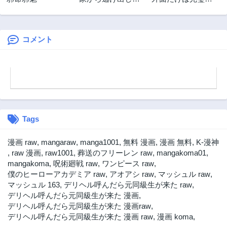
い私が、うっかり
コミュ障冒険者、
憧れの大魔法使い
Sランクパーティ
様を買ってしまっ
ーでリーダーにな
たら
る
コメント
Tags
漫画 raw
,
mangaraw
,
manga1001
,
無料 漫画
,
漫画 無料
,
K-漫神
,
raw 漫画
,
raw1001
,
葬送のフリーレン raw
,
mangakoma01
,
mangakoma
,
呪術廻戦 raw
,
ワンピース raw
,
僕のヒーローアカデミア raw
,
アオアシ raw
,
マッシュル raw
,
マッシュル 163
,
デリヘル呼んだら元同級生が来た raw
,
デリヘル呼んだら元同級生が来た 漫画
,
デリヘル呼んだら元同級生が来た 漫画raw
,
デリヘル呼んだら元同級生が来た 漫画 raw
,
漫画 koma
,