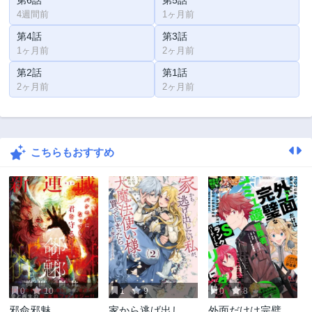
4週間前
1ヶ月前
第4話
第3話
1ヶ月前
2ヶ月前
第2話
第1話
2ヶ月前
2ヶ月前
こちらもおすすめ
0
10
1
9
0
8
邪命邪魅
家から逃げ出した
外面だけは完璧な