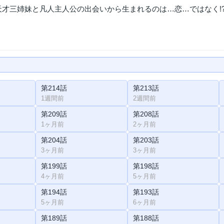
天才三姉妹と凡人主人公の出会いから生まれるのは…恋…ではなく!
第214話
第213話
1週間前
2週間前
第209話
第208話
1ヶ月前
2ヶ月前
第204話
第203話
3ヶ月前
3ヶ月前
第199話
第198話
4ヶ月前
5ヶ月前
第194話
第193話
5ヶ月前
6ヶ月前
第189話
第188話