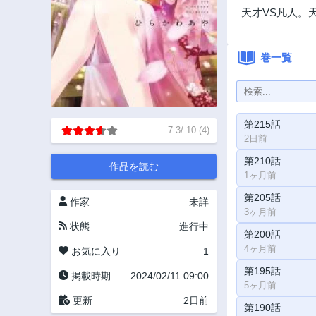
天才VS凡人。
巻一覧
第215話
7.3
/
10
(
4
)
2日前
第210話
作品を読む
1ヶ月前
第205話
作家
未詳
3ヶ月前
状態
進行中
第200話
4ヶ月前
お気に入り
1
第195話
掲載時期
2024/02/11 09:00
5ヶ月前
更新
2日前
第190話