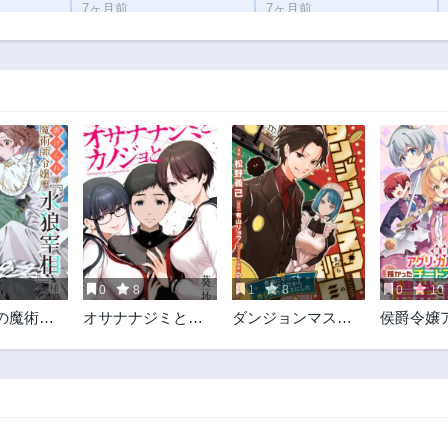
7ヶ月前
7ヶ月前
第184話
第183話
9ヶ月前
9ヶ月前
第179話
第178話
10ヶ月前
10ヶ月前
第174話
第173話
11ヶ月前
3ヶ月前
第169話
第168話
1年前
1年前
第164話
第163話
1年前
1年前
5
0
8
1
8
0
10
第159話
第158話
れの魔術師
オサナナジミとカ
ダンジョンマスタ
侯爵令嬢
1年前
1年前
『氷狼宰
ノジョと
ー班目～普通にや
ルティア
第154話
第153話
溺愛され
っても無理そうだ
たチート
1年前
1年前
からカジノ作るこ
こっそり
とにした～
歌する
第149話
第148話
@COMIC
1年前
1年前