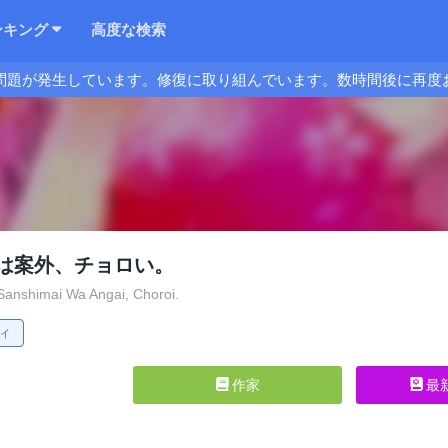
ンキング
高度な検索
問題が発生しています。修復に取り組んでいます。数時間後に再度
は案外、チョロい。
anshimai Wa Angai, Choroi.
ィ
作家
最