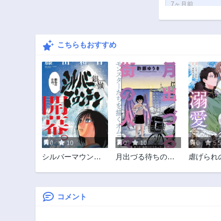
7ヶ月前
第185話
8ヶ月前
こちらもおすすめ
第180話
10ヶ月前
第175話
11ヶ月前
第170話
1年前
第165話
1年前
0
10
0
10
0
5.
第160話
シルバーマウンテ
月出づる待ちの
虐げら
1年前
ン
人々
令嬢は、
第155話
相』様に
1年前
る
コメント
第150話
1年前