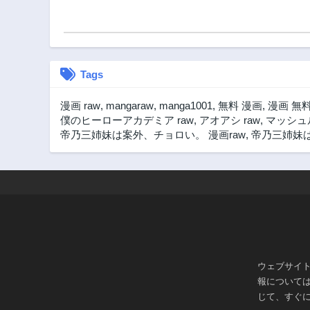
第145話
2年前
第140話
2年前
Tags
第135話
2年前
漫画 raw
,
mangaraw
,
manga1001
,
無料 漫画
,
漫画 無
第130話
僕のヒーローアカデミア raw
,
アオアシ raw
,
マッシュル
2年前
帝乃三姉妹は案外、チョロい。 漫画raw
,
帝乃三姉妹は
第125話
2年前
第120話
2年前
第115話
2年前
第110話
ウェブサイ
2年前
報について
第105話
じて、すぐ
2年前