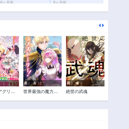
8ヶ月前
8ヶ月前
第182話
第181話
9ヶ月前
9ヶ月前
第177話
第176話
11ヶ月前
11ヶ月前
第172話
第171話
3ヶ月前
1年前
第167話
第166話
1年前
1年前
第162話
第161話
1年前
1年前
0
10
0
9
第157話
第156話
アグリカ
世界最強の魔力持
絶世の武魂
1年前
1年前
は授かっ
ちは平穏に暮らし
第152話
第151話
スキルで
たい! 何故か王太子
1年前
1年前
農業を謳
殿下に執着されて
います
第147話
第146話
2年前
2年前