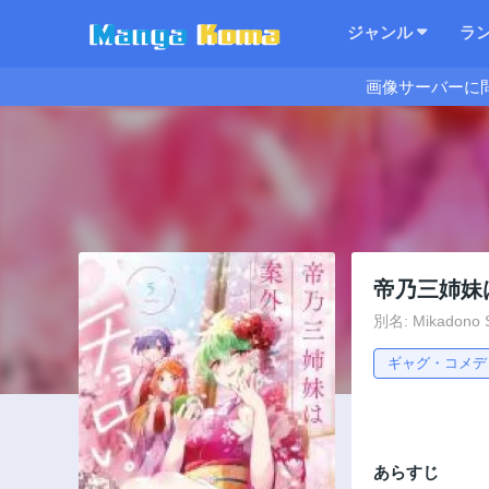
ジャンル
ラ
画像サーバーに
帝乃三姉妹
別名: Mikadono S
ギャグ・コメデ
あらすじ