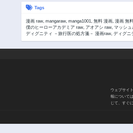
Tags
漫画 raw
,
mangaraw
,
manga1001
,
無料 漫画
,
漫画 無
僕のヒーローアカデミア raw
,
アオアシ raw
,
マッシュル
ディグニティ －旅行医の処方箋－ 漫画raw
,
ディグニテ
ウェブサイ
報について
じて、すぐ