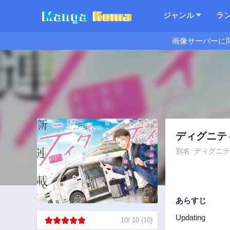
ジャンル
ラ
画像サーバーに
ディグニテ
別名: ディグニティ －
あらすじ
Updating
10
/
10
(
10
)