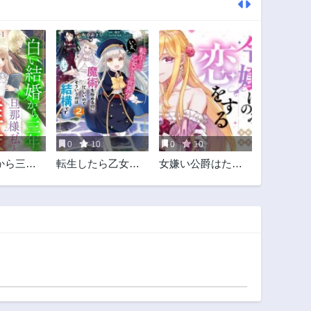
0
10
0
10
から三
転生したら乙女ゲ
女嫌い公爵はただ
様、私と
ーの世界？ いえ、
一人の令嬢にのみ
ください
魔術を極めるのに
恋をする
忙しいのでそうい
うのは結構です。