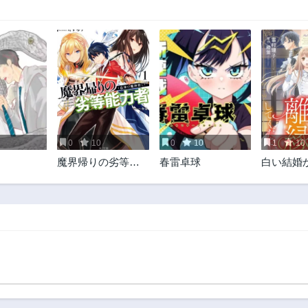
0
10
0
10
1
10
魔界帰りの劣等能
春雷卓球
白い結婚
力者
年。旦那
離縁して