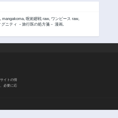
,
mangakoma
,
呪術廻戦 raw
,
ワンピース raw
,
ィグニティ －旅行医の処方箋－ 漫画
,
ブサイトの情
は、必要に応