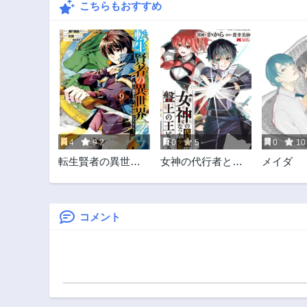
こちらもおすすめ
4
9.2
0
5
0
10
転生賢者の異世界
女神の代行者とな
メイダ
ライフ ～第二の職
った少年、盤上の
業を得て、世界最
王となる
強になりました～
コメント