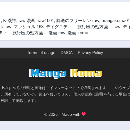
料
,
K-漫神
,
raw 漫画
,
raw1001
,
葬送のフリーレン raw
,
mangakoma01
 raw
,
マッシュル 163
,
ディグニティ －旅行医の処方箋－ raw
,
デ
ィ －旅行医の処方箋－ 漫画 raw
,
漫画 koma
,
Terms of usage
DMCA
Privacy Policy
>
ト上のすべての情報と画像は、インターネット上で収集されます。 このウェ
は、所有していないか、責任を負いません。 個人や組織に影響を与える場合
に検討して削除します。
© 2026 - Made with