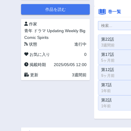
作品を読む
巻一覧
作家
青年
ドラマ
Updating
Weekly Big
Comic Spirits
第22話
状態
進行中
3週間前
お気に入り
0
第17話
5ヶ月前
掲載時期
2025/05/05 12:00
第12話
更新
3週間前
9ヶ月前
第7話
1年前
第2話
1年前