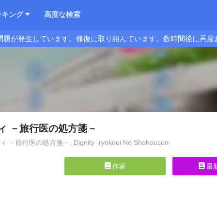
ンキング
高度な検索
問題が発生しています。修復に取り組んでいます。数時間後に再度
ィ －旅行医の処方箋－
旅行医の処方箋－, Dignity -ryokoui No Shohousen-
作家
最