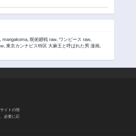
3ヶ月前
3ヶ月前
第6話
第5話
3ヶ月前
3ヶ月前
,
mangakoma
,
呪術廻戦 raw
,
ワンピース raw
,
w
,
東京カンナビス特区 大麻王と呼ばれた男 漫画
,
ブサイトの情
は、必要に応