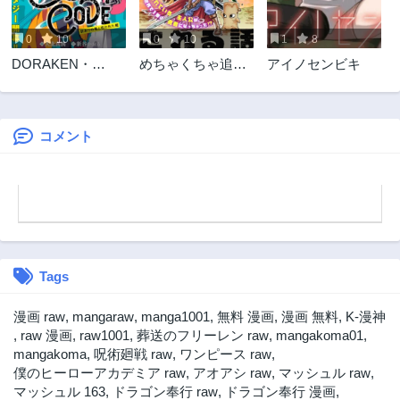
0
10
0
10
1
8
DORAKEN・
めちゃくちゃ追放
アイノセンビキ
CODE 訳ありの竜
される話
と呪われた姫
コメント
Tags
漫画 raw
,
mangaraw
,
manga1001
,
無料 漫画
,
漫画 無料
,
K-漫神
,
raw 漫画
,
raw1001
,
葬送のフリーレン raw
,
mangakoma01
,
mangakoma
,
呪術廻戦 raw
,
ワンピース raw
,
僕のヒーローアカデミア raw
,
アオアシ raw
,
マッシュル raw
,
マッシュル 163
,
ドラゴン奉行 raw
,
ドラゴン奉行 漫画
,