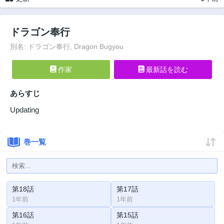
ドラゴン奉行
別名: ドラゴン奉行, Dragon Bugyou
作家
最新話を読む
あらすじ
Updating
巻一覧
第18話
第17話
1年前
1年前
第16話
第15話