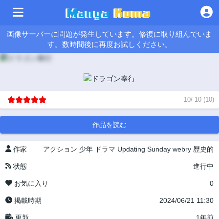
画像サーバーに問題が発生しています。修復に取り組んでいま
す。数時間後に再度お試しください。
10
/
10
(
10
)
作品を読む
作家
アクション
少年
ドラマ
Updating
Sunday webry
歴史的
状態
進行中
お気に入り
0
掲載時期
2024/06/21 11:30
更新
1年前