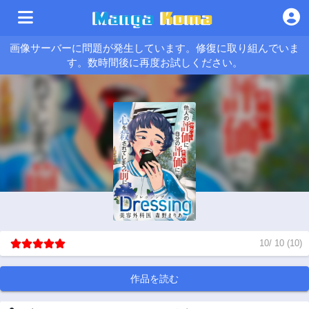
画像サーバーに問題が発生しています。修復に取り組んでいま
す。数時間後に再度お試しください。
10
/
10
(
10
)
作品を読む