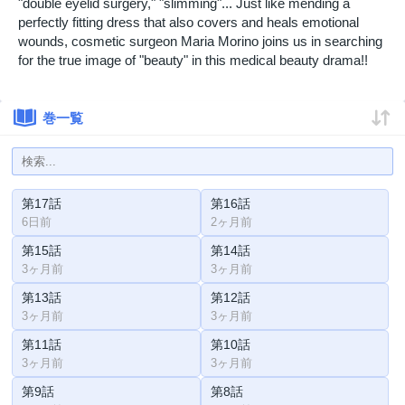
"double eyelid surgery," "slimming"... Just like mending a
perfectly fitting dress that also covers and heals emotional
wounds, cosmetic surgeon Maria Morino joins us in searching
for the true image of "beauty" in this medical beauty drama!!
巻一覧
第17話
第16話
6日前
2ヶ月前
第15話
第14話
3ヶ月前
3ヶ月前
第13話
第12話
3ヶ月前
3ヶ月前
第11話
第10話
3ヶ月前
3ヶ月前
第9話
第8話