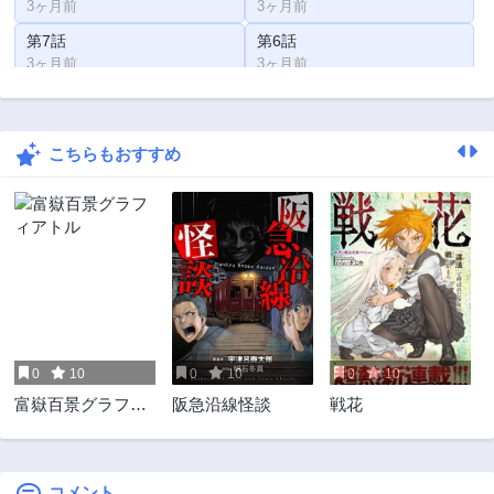
3ヶ月前
3ヶ月前
第7話
第6話
3ヶ月前
3ヶ月前
第5話
第4話
3ヶ月前
3ヶ月前
こちらもおすすめ
第3話
第2話
3ヶ月前
3ヶ月前
第1話
3ヶ月前
0
10
0
10
0
10
富嶽百景グラフィ
阪急沿線怪談
戦花
アトル
コメント