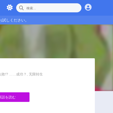
お試しください。
?, えっ、転移失敗!? ……成功？, 无限转生
新話を読む