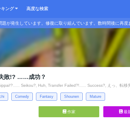
ンキング
高度な検索
問題が発生しています。修復に取り組んでいます。数時間後に再度
敗!? ……成功？
hippai!?...... Seikou?, Huh, Transfer Failed?!...... Success
chi
Comedy
Fantasy
Shounen
Mature
作家
最