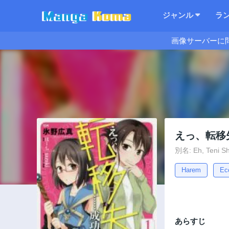
ジャンル
ラ
画像サーバーに
えっ、転移失
別名: Eh, Teni S
Harem
Ec
あらすじ