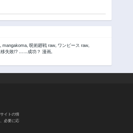
第24話
第23話
2ヶ月前
2ヶ月前
第19話
第18話
3ヶ月前
3ヶ月前
第14話
第13話
3ヶ月前
3ヶ月前
,
mangakoma
,
呪術廻戦 raw
,
ワンピース raw
,
第9話
第8話
移失敗!? ……成功？ 漫画
,
3ヶ月前
3ヶ月前
第3話
第2話
3ヶ月前
3ヶ月前
ブサイトの情
は、必要に応