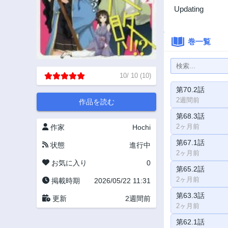
Updating
巻一覧
10
/
10
(
10
)
第70.2話
2週間前
作品を読む
第68.3話
2ヶ月前
作家
Hochi
第67.1話
状態
進行中
2ヶ月前
お気に入り
0
第65.2話
2ヶ月前
掲載時期
2026/05/22 11:31
第63.3話
更新
2週間前
2ヶ月前
第62.1話