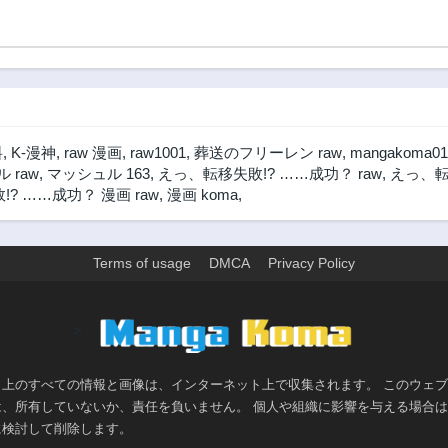
第26話
第25話
2ヶ月前
2ヶ月前
第21話
第20話
3ヶ月前
3ヶ月前
第16話
第15話
3ヶ月前
3ヶ月前
料
,
K-漫神
,
raw 漫画
,
raw1001
,
葬送のフリーレン raw
,
mangakoma01
第11話
第10話
 raw
,
マッシュル 163
,
えっ、転移失敗!? ……成功？ raw
,
えっ、転
3ヶ月前
3ヶ月前
? ……成功？ 漫画 raw
,
漫画 koma
,
第5話
第4話
3ヶ月前
3ヶ月前
Terms of usage
DMCA
Privacy Policy
>
ト上のすべての情報と画像は、インターネット上で収集されます。 このウェ
は、所有していないか、責任を負いません。 個人や組織に影響を与える場合
に検討して削除します。