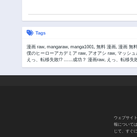
第27話
2ヶ月前
第22話
2ヶ月前
Tags
第17話
3ヶ月前
漫画 raw
,
mangaraw
,
manga1001
,
無料 漫画
,
漫画 無
第12話
僕のヒーローアカデミア raw
,
アオアシ raw
,
マッシュル
3ヶ月前
えっ、転移失敗!? ……成功？ 漫画raw
,
えっ、転移失敗!
第6話
3ヶ月前
第1話
3ヶ月前
ウェブサイ
報について
じて、すぐ