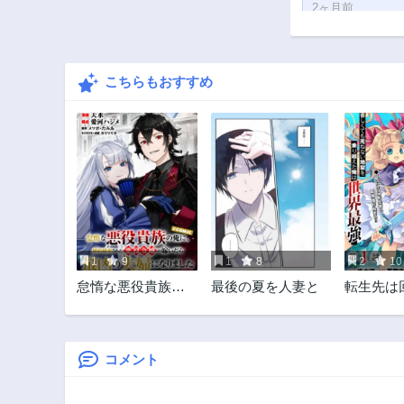
2ヶ月前
第60.2話
2ヶ月前
こちらもおすすめ
第58.3話
2ヶ月前
第55話
2ヶ月前
第50話
2ヶ月前
第45話
2ヶ月前
1
9
1
8
2
10
第40話
怠惰な悪役貴族の
最後の夏を人妻と
転生先は
2ヶ月前
俺に、婚約破棄さ
の中～苦
第35.5話
れた悪役令嬢が嫁
死ねない
2ヶ月前
いだら最凶の夫婦
り越えた
になりました
最強～
コメント
第31話
@COMIC
2ヶ月前