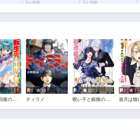
2ヶ月前
2ヶ月前
第60.1話
第59.3話
2ヶ月前
2ヶ月前
第58.2話
第58.1話
2ヶ月前
2ヶ月前
第54話
第53話
2ヶ月前
2ヶ月前
第49話
第48話
2ヶ月前
2ヶ月前
第44話
第43話
2ヶ月前
2ヶ月前
0
10
0
10
0
3
第39話
第38話
回復の泉
ティラノ
呪い子と銀狼の円
遊月は猫
2ヶ月前
2ヶ月前
しくても
舞曲
第35話
第34話
地獄を乗
2ヶ月前
2ヶ月前
俺は世界
第30話
第29話
2ヶ月前
2ヶ月前