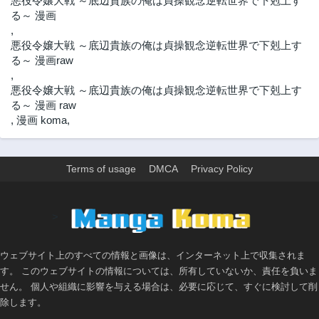
悪役令嬢大戦 ～底辺貴族の俺は貞操観念逆転世界で下剋上す
る～ 漫画
,
悪役令嬢大戦 ～底辺貴族の俺は貞操観念逆転世界で下剋上す
る～ 漫画raw
,
悪役令嬢大戦 ～底辺貴族の俺は貞操観念逆転世界で下剋上す
る～ 漫画 raw
,
漫画 koma
,
Terms of usage
DMCA
Privacy Policy
>
ウェブサイト上のすべての情報と画像は、インターネット上で収集されま
す。 このウェブサイトの情報については、所有していないか、責任を負いま
せん。 個人や組織に影響を与える場合は、必要に応じて、すぐに検討して削
除します。