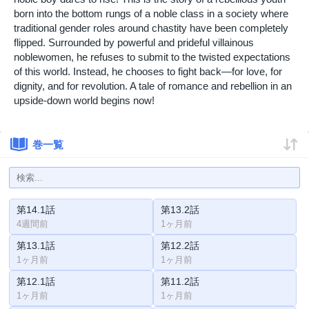
born into the bottom rungs of a noble class in a society where
traditional gender roles around chastity have been completely
flipped. Surrounded by powerful and prideful villainous
noblewomen, he refuses to submit to the twisted expectations
of this world. Instead, he chooses to fight back—for love, for
dignity, and for revolution. A tale of romance and rebellion in an
upside-down world begins now!
巻一覧
第14.1話
第13.2話
4週間前
1ヶ月前
第13.1話
第12.2話
1ヶ月前
1ヶ月前
第12.1話
第11.2話
1ヶ月前
1ヶ月前