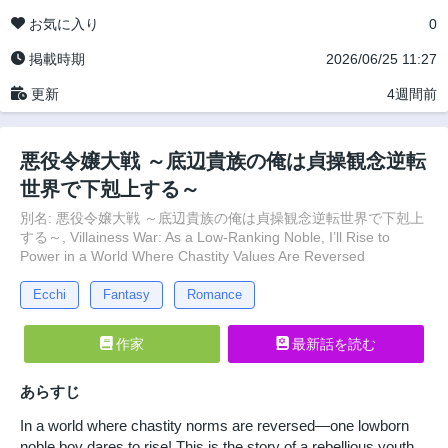
お気に入り
0
掲載時期
2026/06/25 11:27
更新
4週間前
悪役令嬢大戦 ～底辺貴族の俺は貞操観念逆転
世界で下剋上する～
別名: 悪役令嬢大戦 ～底辺貴族の俺は貞操観念逆転世界で下剋上
する～, Villainess War: As a Low-Ranking Noble, I’ll Rise to
Power in a World Where Chastity Values Are Reversed
Ecchi
Fantasy
Romance
作家
最新話を読む
あらすじ
In a world where chastity norms are reversed—one lowborn
noble boy dares to rise! This is the story of a rebellious youth