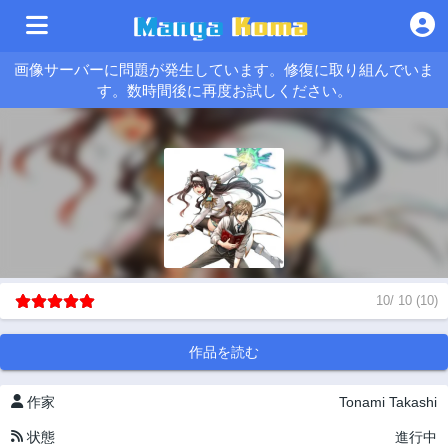
画像サーバーに問題が発生しています。修復に取り組んでいま
す。数時間後に再度お試しください。
10
/
10
(
10
)
作品を読む
作家
Tonami Takashi
状態
進行中