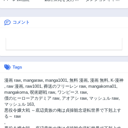
1ヶ月前
1ヶ月前
がら Transit
パーの俺、ギャル
第2.1話
第1話
配信者を助けたら
1ヶ月前
1ヶ月前
バズった上に毎日
ギャルが飯を食い
コメント
にくる
Tags
漫画 raw
,
mangaraw
,
manga1001
,
無料 漫画
,
漫画 無料
,
K-漫神
,
raw 漫画
,
raw1001
,
葬送のフリーレン raw
,
mangakoma01
,
mangakoma
,
呪術廻戦 raw
,
ワンピース raw
,
僕のヒーローアカデミア raw
,
アオアシ raw
,
マッシュル raw
,
マッシュル 163
,
悪役令嬢大戦 ～底辺貴族の俺は貞操観念逆転世界で下剋上す
る～ raw
,