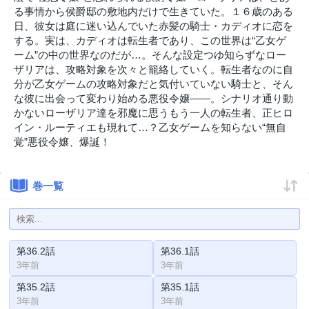
る事情から侯爵邸の敷地内だけで生きていた。１６歳のある
日、彼女は庭に迷い込んでいた赤髪の騎士・カディオに恋を
する。実は、カディオは転生者であり、この世界は“乙女ゲ
ーム”の中の世界なのだが…。そんな設定つゆ知らずなロー
ザリアは、攻略対象を次々と籠絡していく。転生者なのに自
分が乙女ゲームの攻略対象だと気付いていない騎士と、そん
な彼に出会って変わり始める悪役令嬢――。シナリオ通り動
かないローザリア達を邪魔に思うもう一人の転生者、正ヒロ
イン・ルーティエも現れて…？乙女ゲームを知らない“無自
覚”悪役令嬢、爆誕！
巻一覧
第36.2話
第36.1話
3年前
3年前
第35.2話
第35.1話
3年前
3年前