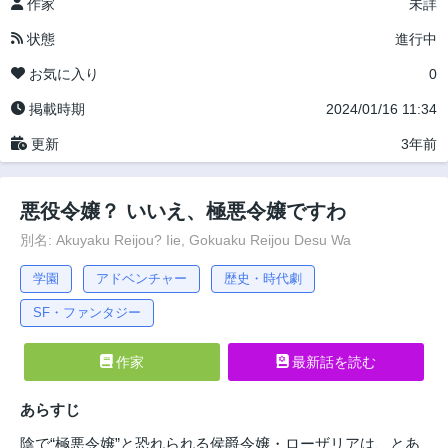
作家
未詳
状態
進行中
お気に入り
0
掲載時期
2024/01/16 11:34
更新
3年前
悪役令嬢？ いいえ、極悪令嬢ですわ
別名: Akuyaku Reijou? Iie, Gokuaku Reijou Desu Wa
学園
アドベンチャー
歴史・時代劇
SF・ファンタジー
作家
最新話を読む
あらすじ
陰で“極悪令嬢”と恐れられる侯爵令嬢・ローザリアは、とあ