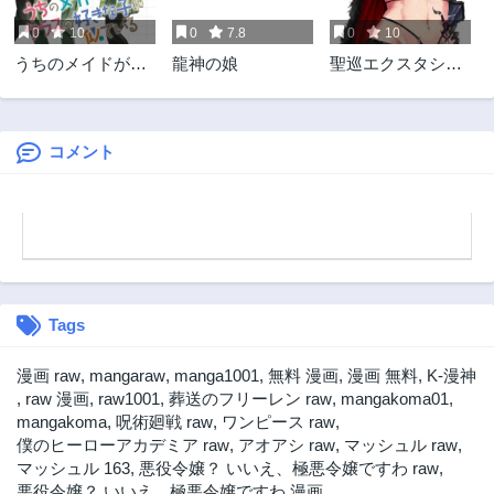
3年前
3年前
0
10
0
7.8
0
10
第26話
第25.2話
うちのメイドがク
龍神の娘
聖巡エクスタシー
3年前
3年前
ラスの好きな子に
-××しないと出られ
第25.1話
第24.2話
似ている
ない部屋で魔族を
3年前
3年前
ブッ倒します-
コメント
第24.1話
第24話
3年前
3年前
第23.2話
第23.1話
3年前
3年前
第23話
第22.2話
3年前
3年前
Tags
第22.1話
第21.2話
3年前
3年前
漫画 raw
,
mangaraw
,
manga1001
,
無料 漫画
,
漫画 無料
,
K-漫神
第21.1話
第20.2話
,
raw 漫画
,
raw1001
,
葬送のフリーレン raw
,
mangakoma01
,
3年前
3年前
mangakoma
,
呪術廻戦 raw
,
ワンピース raw
,
僕のヒーローアカデミア raw
,
アオアシ raw
,
マッシュル raw
,
第20話
第19.2話
マッシュル 163
,
悪役令嬢？ いいえ、極悪令嬢ですわ raw
,
3年前
3年前
悪役令嬢？ いいえ、極悪令嬢ですわ 漫画
,