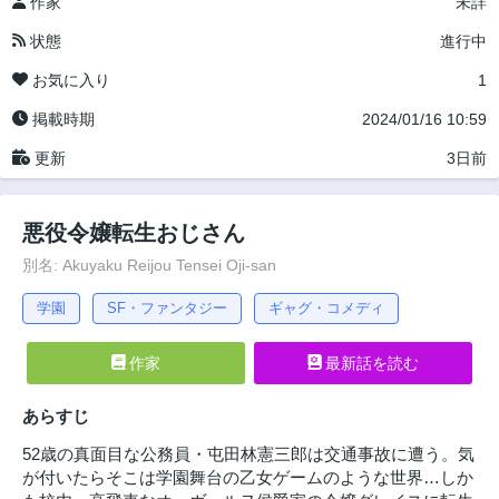
作家
未詳
状態
進行中
お気に入り
1
掲載時期
2024/01/16 10:59
更新
3日前
悪役令嬢転生おじさん
別名: Akuyaku Reijou Tensei Oji-san
学園
SF・ファンタジー
ギャグ・コメディ
作家
最新話を読む
あらすじ
52歳の真面目な公務員・屯田林憲三郎は交通事故に遭う。気
が付いたらそこは学園舞台の乙女ゲームのような世界…しか