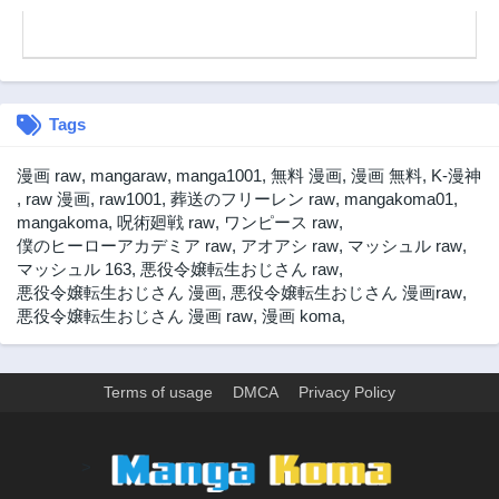
第43話
第42話
3ヶ月前
3ヶ月前
第41話
第40話
3ヶ月前
3ヶ月前
Tags
第39話
第38話
3ヶ月前
3ヶ月前
漫画 raw
,
mangaraw
,
manga1001
,
無料 漫画
,
漫画 無料
,
K-漫神
第37話
第36話
,
raw 漫画
,
raw1001
,
葬送のフリーレン raw
,
mangakoma01
,
3ヶ月前
3ヶ月前
mangakoma
,
呪術廻戦 raw
,
ワンピース raw
,
僕のヒーローアカデミア raw
,
アオアシ raw
,
マッシュル raw
,
第35話
第34話
マッシュル 163
,
悪役令嬢転生おじさん raw
,
3ヶ月前
3ヶ月前
悪役令嬢転生おじさん 漫画
,
悪役令嬢転生おじさん 漫画raw
,
第33話
第32話
悪役令嬢転生おじさん 漫画 raw
,
漫画 koma
,
3ヶ月前
3ヶ月前
第31話
第30話
3ヶ月前
3ヶ月前
Terms of usage
DMCA
Privacy Policy
第29話
第28話
3ヶ月前
3ヶ月前
>
第27話
第26話