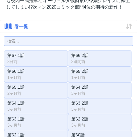
も校内一高飛車なオーヴェルヌ侯爵家の令嬢グレイスに転生
してしまい!?次マン2020コミック部門4位の期待の新作！
巻一覧
第67.1話
第66.2話
3日前
3週間前
第66.1話
第65.2話
1ヶ月前
1ヶ月前
第65.1話
第64.2話
2ヶ月前
3ヶ月前
第64.1話
第63.2話
3ヶ月前
3ヶ月前
第63.1話
第62.2話
3ヶ月前
3ヶ月前
第62.1話
第60話