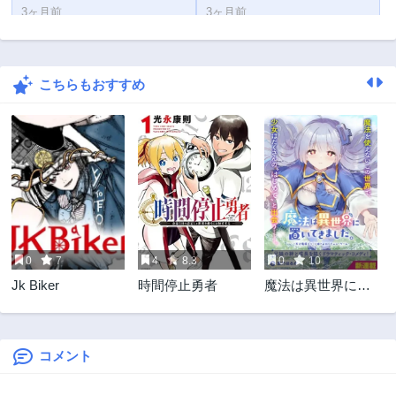
3ヶ月前
3ヶ月前
第59話
第58話
3ヶ月前
3ヶ月前
こちらもおすすめ
第57話
第56話
3ヶ月前
3ヶ月前
第55話
第54話
3ヶ月前
3ヶ月前
第53話
第52話
3ヶ月前
3ヶ月前
第51話
第50話
3ヶ月前
3ヶ月前
0
7
4
8.3
0
10
第49話
第48話
Jk Biker
時間停止勇者
魔法は異世界に置
3ヶ月前
3ヶ月前
いてきました。 ～
第47話
第46話
天才魔導士だった
3ヶ月前
3ヶ月前
妹のよわくてニュ
ーゲーム～
コメント
第45話
第44話
3ヶ月前
3ヶ月前