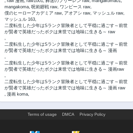
,
raw 漫画
,
raw1001
,
葬送のフリーレン raw
,
mangakoma01
,
2年前
2年前
mangakoma
,
呪術廻戦 raw
,
ワンピース raw
,
僕のヒーローアカデミア raw
,
アオアシ raw
,
マッシュル raw
,
第40.2話
第40.1話
マッシュル 163
,
2年前
2年前
二度転生した少年はSランク冒険者として平穏に過ごす～前世
第39.2話
第39.1話
が賢者で英雄だったボクは来世では地味に生きる～ raw
2年前
2年前
,
二度転生した少年はSランク冒険者として平穏に過ごす～前世
第39.3話
第38.3話
が賢者で英雄だったボクは来世では地味に生きる～ 漫画
2年前
2年前
,
第38.2話
第38.1話
二度転生した少年はSランク冒険者として平穏に過ごす～前世
2年前
2年前
が賢者で英雄だったボクは来世では地味に生きる～ 漫画raw
第38話
第37.3話
,
2年前
2年前
二度転生した少年はSランク冒険者として平穏に過ごす～前世
が賢者で英雄だったボクは来世では地味に生きる～ 漫画 raw
第37.2話
第37.1話
,
漫画 koma
,
2年前
2年前
第37話
第36.3話
2年前
2年前
Terms of usage
DMCA
Privacy Policy
第36.2話
第36.1話
2年前
2年前