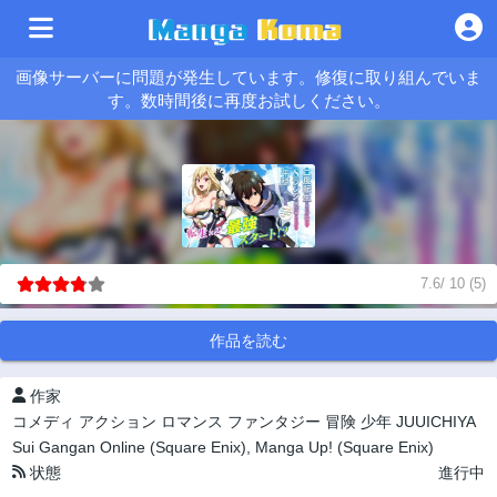
画像サーバーに問題が発生しています。修復に取り組んでいま
す。数時間後に再度お試しください。
7.6
/
10
(
5
)
作品を読む
作家
コメディ
アクション
ロマンス
ファンタジー
冒険
少年
JUUICHIYA
Sui
Gangan Online (Square Enix), Manga Up! (Square Enix)
状態
進行中