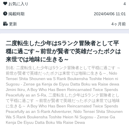
お気に入り
4
掲載時期
2024/04/06 11:01
更新
4ヶ月前
二度転生した少年はSランク冒険者として平
穏に過ごす～前世が賢者で英雄だったボクは
来世では地味に生きる～
別名: 二度転生した少年はSランク冒険者として平穏に過ごす ～
前世が賢者で英雄だったボクは来世では地味に生きる～, Nido
Tensei Shita Shounen wa S Rank Boukensha Toshite Heion ni
Sugosu - Zense ga Kenja de Eiyuu Datta Boku wa Raise dewa
Jimini Ikiru, A Boy Who Has Been Reincarnated Twice Spends
Peacefully as an S-Ra, 二度転生した少年はSランク冒険者とし
て平穏に過ごす ～前世が賢者で英雄だったボクは来世では地味
に生きる～ A Boy Who Has Been Reincarnated Twice Spends
Peacefully as an S-Rank Adventurer, Nido Tensei Shita Shounen
Wa S Rank Boukensha Toshite Heion Ni Sugosu - Zense Ga
Kenja De Eiyuu Datta Boku Wa Raise Dewa