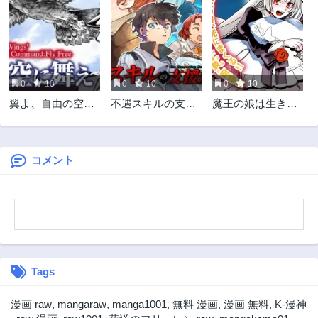
第46.3話
第46.2話
1年前
1年前
第46.1話
第45.3話
1年前
1年前
0
10
0
10
0
10
第45.2話
第45.1話
翼よ、自由の空に
不遇スキルの支援
魔王の娘は生き汚
1年前
1年前
舞え
魔導士
い
第44.3話
第44.2話
1年前
1年前
コメント
第44.1話
第43.3話
2年前
2年前
第43.2話
第43.1話
2年前
2年前
第42.5話
第42.4話
2年前
2年前
Tags
第42.3話
第42.2話
2年前
2年前
漫画 raw
,
mangaraw
,
manga1001
,
無料 漫画
,
漫画 無料
,
K-漫神
第42.1話
第41話