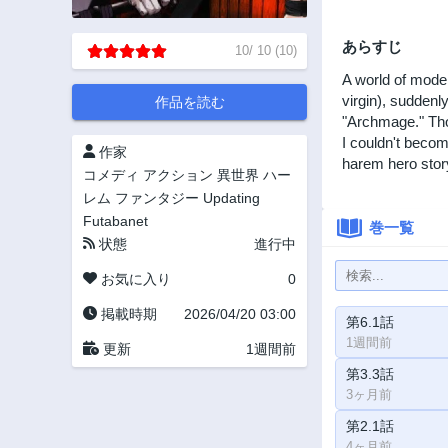
あらすじ
10
/
10
(
10
)
A world of mode
virgin), suddenl
作品を読む
"Archmage." Tho
I couldn't beco
作家
harem hero stor
コメディ
アクション
異世界
ハー
レム
ファンタジー
Updating
Futabanet
巻一覧
状態
進行中
お気に入り
0
掲載時期
2026/04/20 03:00
第6.1話
1週間前
更新
1週間前
第3.3話
3ヶ月前
第2.1話
4ヶ月前