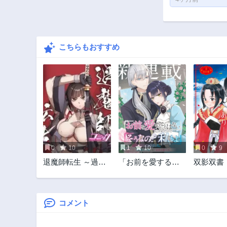
こちらもおすすめ
0
10
1
10
0
9
退魔師転生 ～過酷
「お前を愛するこ
双影双書
なエロゲ世界でキ
とはない」と言わ
ツネ顔の関西弁な
れたので「そうな
性悪男はどないす
の? 私もよ」と言い
りゃええですか?～
返しておきまし
コメント
た。 氷の貴公子様
と紡ぐ溺愛結婚生