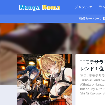
ジャンル
ラ
画像サーバーに
非モテサラ
レンド１位
別名: 非モテサラ
Turns 40 and Aw
#Shutaro Hanaok
but on My 40th 
Shi Ni Kakusei