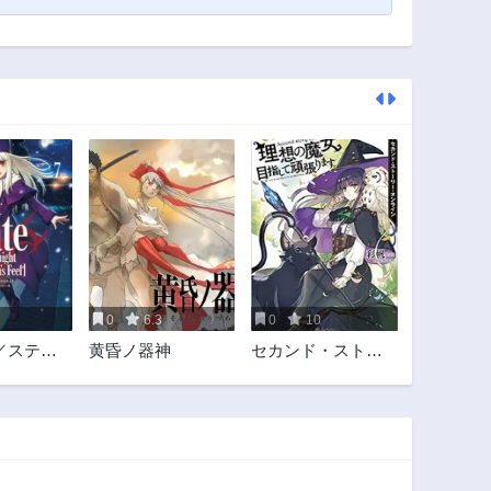
0
6.3
0
10
／ステイ
黄昏ノ器神
セカンド・ストー
ヘブンズフ
リー・オンライン
理想の魔女目指し
て頑張ります。