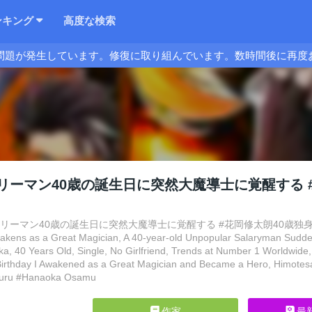
ンキング
高度な検索
問題が発生しています。修復に取り組んでいます。数時間後に再度
リーマン40歳の誕生日に突然大魔導士に覚醒する 
リーマン40歳の誕生日に突然大魔導士に覚醒する #花岡修太朗40歳独身彼女なしが
akens as a Great Magician, A 40-year-old Unpopular Salaryman Sudden
a, 40 Years Old, Single, No Girlfriend, Trends at Number 1 Worldwid
Birthday I Awakened as a Great Magician and Became a Hero, Himotesa
 Suru #Hanaoka Osamu
作家
最