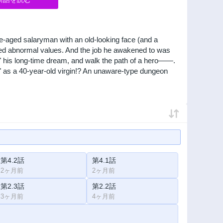
aged salaryman with an old-looking face (and a
ached abnormal values. And the job he awakened to was
" his long-time dream, and walk the path of a hero——.
" as a 40-year-old virgin!? An unaware-type dungeon
第4.2話
第4.1話
2ヶ月前
2ヶ月前
第2.3話
第2.2話
3ヶ月前
4ヶ月前