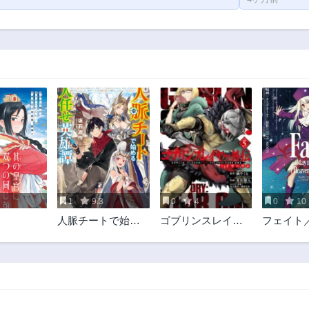
1
9.3
0
4
0
10
人脈チートで始め
ゴブリンスレイヤ
フェイト
る人任せ英雄譚
ー外伝 ：イヤーワ
ナイト 
ン
ィール