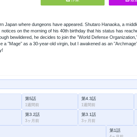
rn Japan where dungeons have appeared. Shutaro Hanaoka, a middle-
y notices on the morning of his 40th birthday that his status has re
ugh bewildered, he decides to join the "World Defense Organization,
me a "Mage" as a 30-year-old virgin, but I awakened as an "Archmage
y!
第5話
第4.3話
1週間前
1週間前
第3.2話
第3.1話
3ヶ月前
3ヶ月前
第1話
4ヶ月前