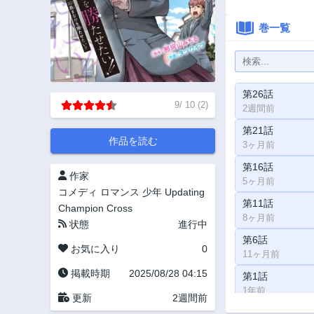
巻一覧
第26話
9
/
10
(
2
)
2週間前
第21話
作品を読む
3ヶ月前
第16話
作家
5ヶ月前
コメディ
ロマンス
少年
Updating
第11話
Champion Cross
8ヶ月前
状態
進行中
第6話
お気に入り
0
11ヶ月前
掲載時期
2025/08/28 04:15
第1話
1年前
更新
2週間前