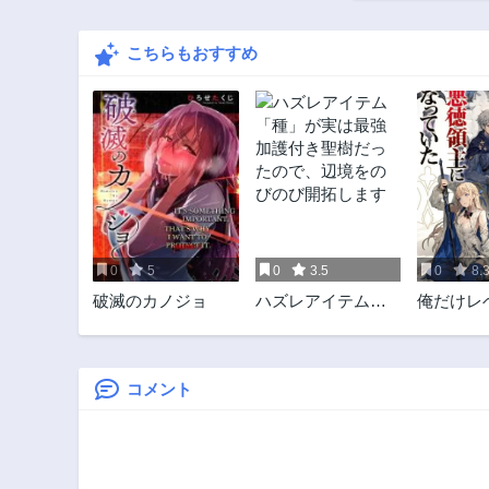
こちらもおすすめ
0
5
0
3.5
0
8.
破滅のカノジョ
ハズレアイテム
俺だけレ
「種」が実は最強
がる世界
加護付き聖樹だっ
主になっ
たので、辺境をの
びのび開拓します
コメント