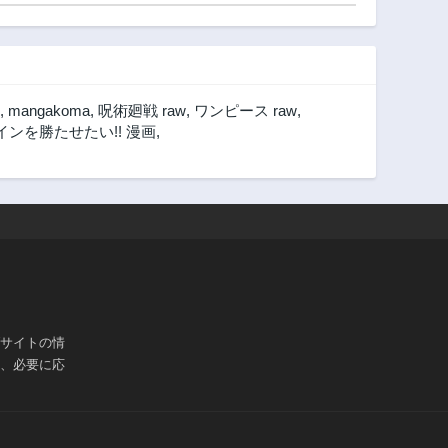
,
mangakoma
,
呪術廻戦 raw
,
ワンピース raw
,
ンを勝たせたい!! 漫画
,
ブサイトの情
は、必要に応