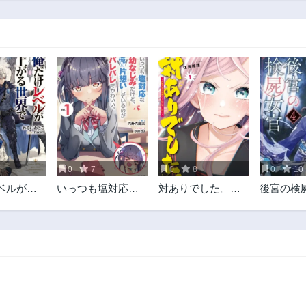
3
0
7
0
8
0
10
ベルが上
いっつも塩対応な
対ありでした。～
後宮の検
で悪徳領
幼なじみだけど、
お嬢さまは格闘ゲ
ていた
俺に片想いしてい
ームなんてしない
るのがバレバレで
～
かわいい。