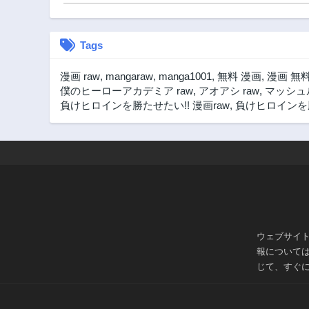
Tags
漫画 raw
,
mangaraw
,
manga1001
,
無料 漫画
,
漫画 無
僕のヒーローアカデミア raw
,
アオアシ raw
,
マッシュル
負けヒロインを勝たせたい!! 漫画raw
,
負けヒロインを勝
ウェブサイ
報について
じて、すぐ