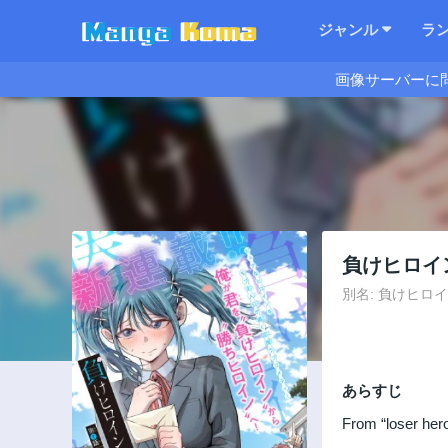
ジャンル
ラ
画像サーバーに
負けヒロイ
別名: 負けヒロインを勝
あらすじ
From “loser hero