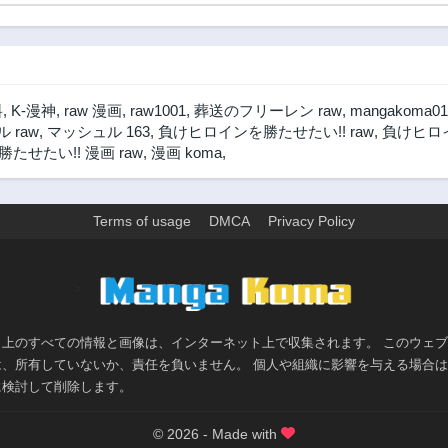
料
,
K-漫神
,
raw 漫画
,
raw1001
,
葬送のフリーレン raw
,
mangakoma01
 raw
,
マッシュル 163
,
負けヒロインを勝たせたい!! raw
,
負けヒロイ
たせたい!! 漫画 raw
,
漫画 koma
,
Terms of usage
DMCA
Privacy Policy
>
ト上のすべての情報と画像は、インターネット上で収集されます。 このウェ
は、所有していないか、責任を負いません。 個人や組織に影響を与える場合
に検討して削除します。
© 2026 - Made with