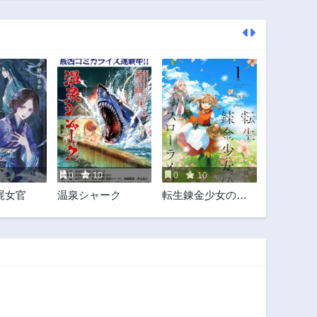
0
10
0
10
屍女官
温泉シャーク
転生錬金少女のス
ローライフ