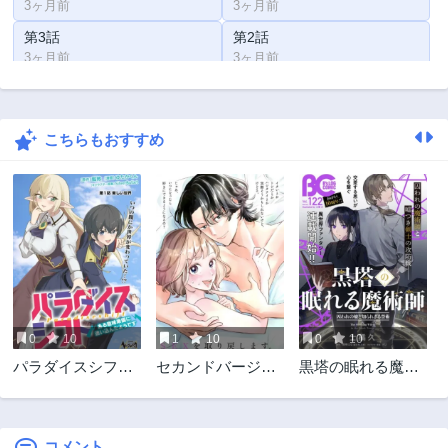
3ヶ月前
3ヶ月前
第3話
第2話
3ヶ月前
3ヶ月前
第1話
3ヶ月前
こちらもおすすめ
0
10
1
10
0
10
パラダイスシフト
セカンドバージ
黒塔の眠れる魔術
T
～ある意味楽園に
ン・セカンドライ
師 囚われの娘と知
迷い込んだようで
フ～バツのち、セ
られざる禁術
す～
フ活～
コメント