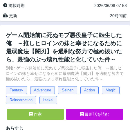
掲載時期
2026/06/08 07:53
更新
20時間前
ゲーム開始前に死ぬモブ悪役皇子に転生した
俺 ～推しヒロインの妹と幸せになるために
最弱魔法【闇刃】を過剰な努力で極め抜いた
ら、最強のぶっ壊れ性能と化していた件～
別名: ゲーム開始前に死ぬモブ悪役皇子に転生した俺 ～推しヒ
ロインの妹と幸せになるために最弱魔法【闇刃】を過剰な努力で
極め抜いたら、最強のぶっ壊れ性能と化していた件～
Fantasy
Adventure
Seinen
Action
Magic
Reincarnation
Isekai
作家
最新話を読む
あらすじ