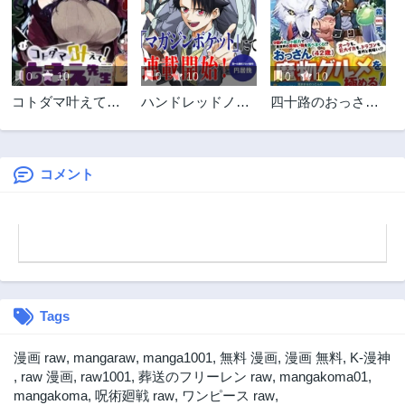
0
10
0
10
0
10
コトダマ叶えて！
ハンドレッドノー
四十路のおっさ
ときえ先生
ト－高校生探偵 天
ん、神様からチー
命大地－
ト能力を９個もら
う
コメント
Tags
漫画 raw
,
mangaraw
,
manga1001
,
無料 漫画
,
漫画 無料
,
K-漫神
,
raw 漫画
,
raw1001
,
葬送のフリーレン raw
,
mangakoma01
,
mangakoma
,
呪術廻戦 raw
,
ワンピース raw
,