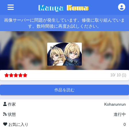
画像サーバーに問題が発生しています。修復に取り組んでいま
す。数時間後に再度お試しください。
10
/
10
(
1
)
作品を読む
作家
Koharunrun
状態
進行中
お気に入り
0