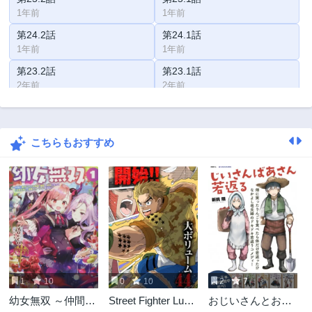
1年前
1年前
第24.2話
第24.1話
1年前
1年前
第23.2話
第23.1話
2年前
2年前
第22.2話
第22.1話
2年前
2年前
こちらもおすすめ
第21.2話
第21.1話
2年前
2年前
第20.2話
第20.1話
2年前
2年前
第19.2話
第19.1話
2年前
2年前
第19話
第18.2話
2年前
2年前
1
10
0
10
2
7
第18.1話
第18話
幼女無双 ～仲間に
Street Fighter Luke
おじいさんとおば
2年前
2年前