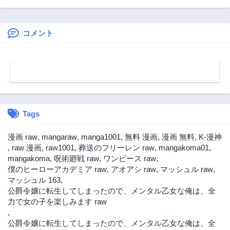
裏切られた召喚
Rising
あさんが若返った
第17.2話
第17.1話
師、魔族の幼女に
話
2年前
2年前
なって【英霊召
喚】で溺愛スロー
コメント
第16.2話
第16.1話
ライフを送る～
2年前
2年前
第16話
第15.2話
2年前
2年前
第15.1話
第15話
2年前
2年前
Tags
第14.2話
第14.1話
2年前
2年前
漫画 raw
,
mangaraw
,
manga1001
,
無料 漫画
,
漫画 無料
,
K-漫神
第14話
第13.2話
,
raw 漫画
,
raw1001
,
葬送のフリーレン raw
,
mangakoma01
,
2年前
2年前
mangakoma
,
呪術廻戦 raw
,
ワンピース raw
,
僕のヒーローアカデミア raw
,
アオアシ raw
,
マッシュル raw
,
第13.1話
第13話
マッシュル 163
,
2年前
2年前
公爵令嬢に転生してしまったので、メンタル乙女な俺は、全
第12.2話
第12.1話
力で女の子を楽しみます raw
2年前
2年前
,
公爵令嬢に転生してしまったので、メンタル乙女な俺は、全
第12話
第11.2話