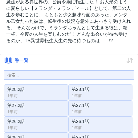
魔法がある異世界の、公爵令嬢に転生した！ お人形のよう
に愛らしい【ミランダ・ミランディール】として、第二の人
生を歩むことに。 もともと少女趣味な面のあった、メンタ
ル乙女だった彼は、転生後の状況を意外にあっさり受け入れ
る。 そんなわけで、ミランダちゃんとして生きる彼は、精
一杯、今度の人生を楽しむのだ！ どんな出会いが待ち受け
るのか、TS異世界転生人生の先に待つものは――!?
巻一覧
第28.2話
第28.1話
1年前
1年前
第27.2話
第27.1話
1年前
1年前
第26.2話
第26.1話
1年前
1年前
第25.2話
第25.1話