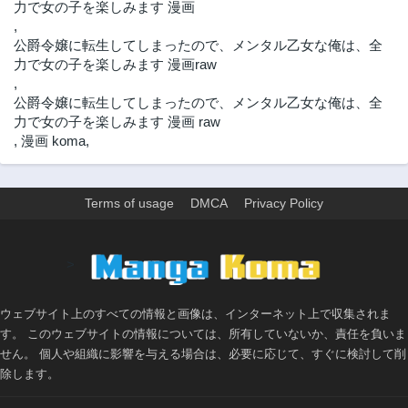
力で女の子を楽しみます 漫画
2年前
2年前
,
第11.1話
第11話
公爵令嬢に転生してしまったので、メンタル乙女な俺は、全
2年前
2年前
力で女の子を楽しみます 漫画raw
第10.2話
第10.1話
,
2年前
2年前
公爵令嬢に転生してしまったので、メンタル乙女な俺は、全
力で女の子を楽しみます 漫画 raw
第10話
第9.2話
,
漫画 koma
,
2年前
2年前
第9.1話
第9話
2年前
2年前
Terms of usage
DMCA
Privacy Policy
第8.2話
第8.1話
2年前
2年前
>
第8話
第7.1話
2年前
2年前
ウェブサイト上のすべての情報と画像は、インターネット上で収集されま
第7話
第6.2話
す。 このウェブサイトの情報については、所有していないか、責任を負いま
2年前
2年前
せん。 個人や組織に影響を与える場合は、必要に応じて、すぐに検討して削
第6.1話
第6話
除します。
2年前
2年前