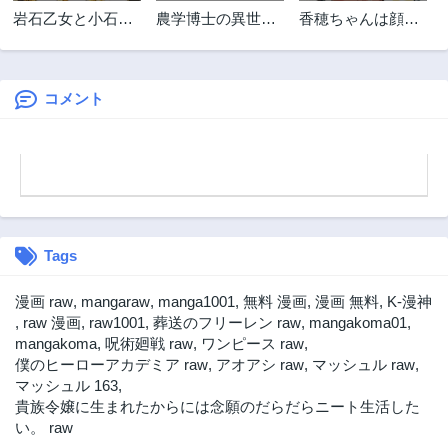
岩石乙女と小石ち
農学博士の異世界
香穂ちゃんは顔が
ゃん〜軍人令嬢は
無双～禁忌の知識
わからない
幼馴染が可愛すぎ
で築くモンスター
て瀕死です〜
娘ハーレム～
コメント
Tags
漫画 raw
,
mangaraw
,
manga1001
,
無料 漫画
,
漫画 無料
,
K-漫神
,
raw 漫画
,
raw1001
,
葬送のフリーレン raw
,
mangakoma01
,
mangakoma
,
呪術廻戦 raw
,
ワンピース raw
,
僕のヒーローアカデミア raw
,
アオアシ raw
,
マッシュル raw
,
マッシュル 163
,
貴族令嬢に生まれたからには念願のだらだらニート生活した
い。 raw