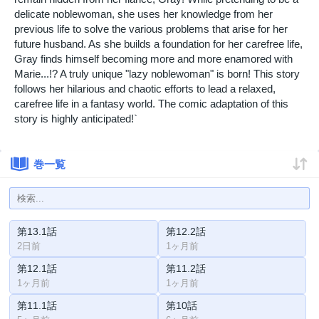
delicate noblewoman, she uses her knowledge from her
previous life to solve the various problems that arise for her
future husband. As she builds a foundation for her carefree life,
Gray finds himself becoming more and more enamored with
Marie...!? A truly unique "lazy noblewoman" is born! This story
follows her hilarious and chaotic efforts to lead a relaxed,
carefree life in a fantasy world. The comic adaptation of this
story is highly anticipated!`
巻一覧
第13.1話
第12.2話
2日前
1ヶ月前
第12.1話
第11.2話
1ヶ月前
1ヶ月前
第11.1話
第10話