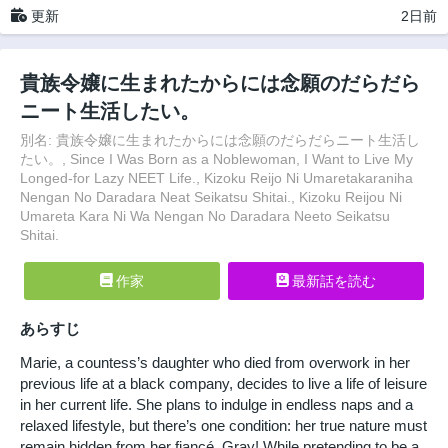
更新
2日前
貴族令嬢に生まれたからには念願のだらだら
ニート生活したい。
別名: 貴族令嬢に生まれたからには念願のだらだらニート生活し
たい。, Since I Was Born as a Noblewoman, I Want to Live My
Longed-for Lazy NEET Life., Kizoku Reijo Ni Umaretakaraniha
Nengan No Daradara Neat Seikatsu Shitai., Kizoku Reijou Ni
Umareta Kara Ni Wa Nengan No Daradara Neeto Seikatsu
Shitai.
作家
最新話を読む
あらすじ
Marie, a countess’s daughter who died from overwork in her
previous life at a black company, decides to live a life of leisure
in her current life. She plans to indulge in endless naps and a
relaxed lifestyle, but there’s one condition: her true nature must
remain hidden from her fiancé, Gray! While pretending to be a