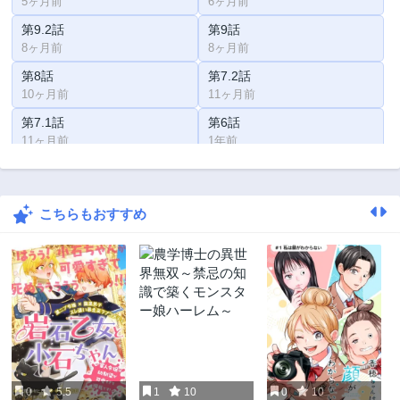
5ヶ月前
6ヶ月前
第9.2話
第9話
8ヶ月前
8ヶ月前
第8話
第7.2話
10ヶ月前
11ヶ月前
第7.1話
第6話
11ヶ月前
1年前
第5話
第4話
1年前
1年前
こちらもおすすめ
第3話
第2話
1年前
2年前
第1話
2年前
0
5.5
1
10
0
10