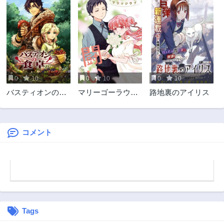
0
10
0
10
0
10
バスティオンの食
マリーゴーラウン
路地裏のアイリス
卓
ド
コメント
Tags