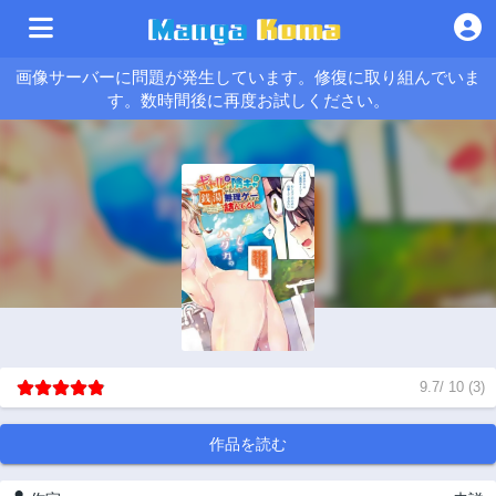
画像サーバーに問題が発生しています。修復に取り組んでいま
す。数時間後に再度お試しください。
9.7
/
10
(
3
)
作品を読む