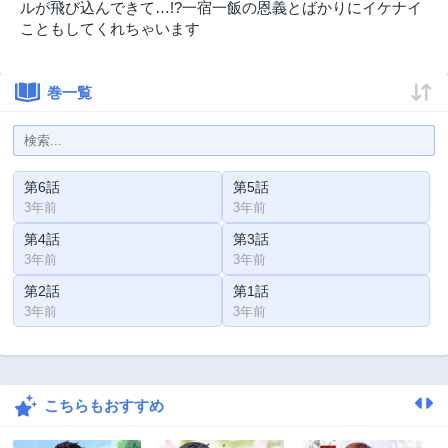
ルが飛び込んできて…!?一宿一飯の恩義とばかりにイケナイ
こともしてくれちゃいます
巻一覧
第6話
第5話
3年前
3年前
第4話
第3話
3年前
3年前
第2話
第1話
3年前
3年前
こちらもおすすめ