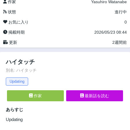
作家
Yasuhiro Watanabe
状態
進行中
お気に入り
0
掲載時期
2026/05/23 08:44
更新
2週間前
ハイタッチ
別名: ハイタッチ
Updating
作家
最新話を読む
あらすじ
Updating