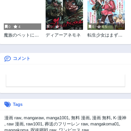
0
4
0
9
0
6.5
魔族のペットにな
ディアーアネモネ
転生少女はまず一
りまして
歩からはじめたい
～魔物がいるとか
聞いてない！～
コメント
Tags
漫画 raw
,
mangaraw
,
manga1001
,
無料 漫画
,
漫画 無料
,
K-漫神
,
raw 漫画
,
raw1001
,
葬送のフリーレン raw
,
mangakoma01
,
mangakoma
,
呪術廻戦 raw
,
ワンピース raw
,