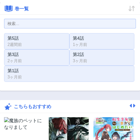
巻一覧
第5話
第4話
2週間前
1ヶ月前
第3話
第2話
2ヶ月前
3ヶ月前
第1話
3ヶ月前
こちらもおすすめ