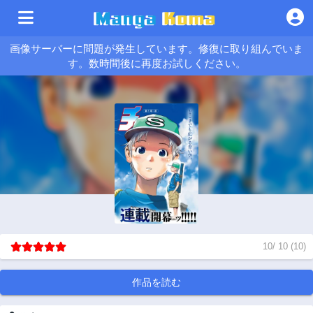
画像サーバーに問題が発生しています。修復に取り組んでいま
す。数時間後に再度お試しください。
10
/
10
(
10
)
作品を読む