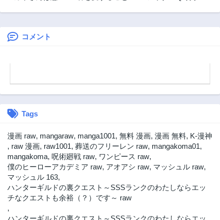
とかわいい
できないと言われ
WEBマガジンの事
たので猫を愛でる
件簿
ことにしました 黒
猫さんをもふもふ
コメント
していたら、あら?
旦那様のご様子
が…?
Tags
漫画 raw
,
mangaraw
,
manga1001
,
無料 漫画
,
漫画 無料
,
K-漫神
,
raw 漫画
,
raw1001
,
葬送のフリーレン raw
,
mangakoma01
,
mangakoma
,
呪術廻戦 raw
,
ワンピース raw
,
僕のヒーローアカデミア raw
,
アオアシ raw
,
マッシュル raw
,
マッシュル 163
,
ハンターギルドの裏クエスト～SSSランクのわたしならエッ
チなクエストも余裕（？）です～ raw
,
ハンターギルドの裏クエスト～SSSランクのわたしならエッ