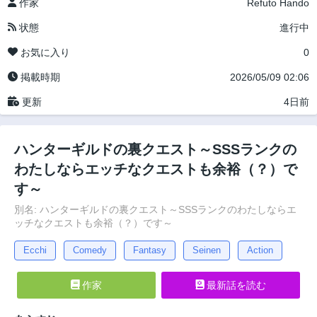
作家
Refuto Hando
状態
進行中
お気に入り
0
掲載時期
2026/05/09 02:06
更新
4日前
ハンターギルドの裏クエスト～SSSランクの
わたしならエッチなクエストも余裕（？）で
す～
別名: ハンターギルドの裏クエスト～SSSランクのわたしならエ
ッチなクエストも余裕（？）です～
Ecchi
Comedy
Fantasy
Seinen
Action
作家
最新話を読む