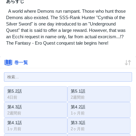
あらすじ
A world where Demons run rampant. Those who hunt those
Demons also existed. The SSS-Rank Hunter "Cynthia of the
Silver Sword" is one day introduced to an "Underground
Quest" that is said to offer a large reward. However, that was
an Ecchi request in name only, far from actual exorcism...!?
The Fantasy - Ero Quest conquest tale begins here!
巻一覧
第5.2話
第5.1話
4日前
2週間前
第4.3話
第4.2話
2週間前
1ヶ月前
第4.1話
第3.3話
1ヶ月前
2ヶ月前