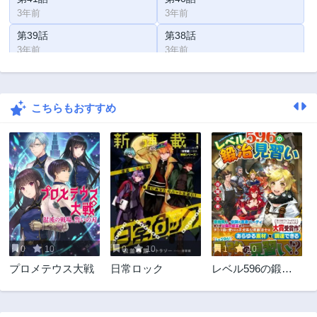
3年前
3年前
第39話
第38話
3年前
3年前
第37話
第36話
3年前
3年前
こちらもおすすめ
第35話
第34話
3年前
3年前
第33話
第32話
3年前
3年前
第31話
第30話
3年前
3年前
第29話
3年前
0
10
0
10
1
10
プロメテウス大戦
日常ロック
レベル596の鍛冶
見習い