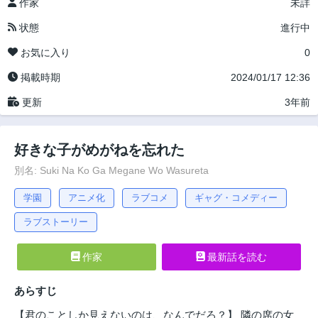
作家
未詳
状態
進行中
お気に入り
0
掲載時期
2024/01/17 12:36
更新
3年前
好きな子がめがねを忘れた
別名: Suki Na Ko Ga Megane Wo Wasureta
学園
アニメ化
ラブコメ
ギャグ・コメディー
ラブストーリー
作家
最新話を読む
あらすじ
【君のことしか見えないのは、なんでだろ？】 隣の席の女