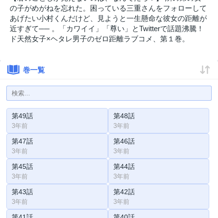
の子がめがねを忘れた。困っている三重さんをフォローして
あげたい小村くんだけど、見ようと一生懸命な彼女の距離が
近すぎて── 。「カワイイ」「尊い」とTwitterで話題沸騰！
ド天然女子×ヘタレ男子のゼロ距離ラブコメ、第１巻。
巻一覧
第49話
第48話
3年前
3年前
第47話
第46話
3年前
3年前
第45話
第44話
3年前
3年前
第43話
第42話
3年前
3年前
第41話
第40話