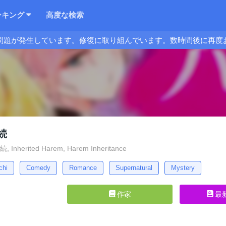
ンキング
高度な検索
問題が発生しています。修復に取り組んでいます。数時間後に再度
続
nherited Harem, Harem Inheritance
chi
Comedy
Romance
Supernatural
Mystery
作家
最