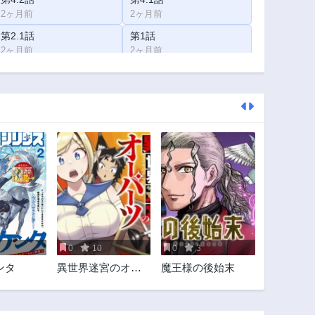
2ヶ月前
2ヶ月前
第2.1話
第1話
2ヶ月前
2ヶ月前
0
10
0
3
ンタ
異世界迷宮のオー
魔王様の後始末
パーツ