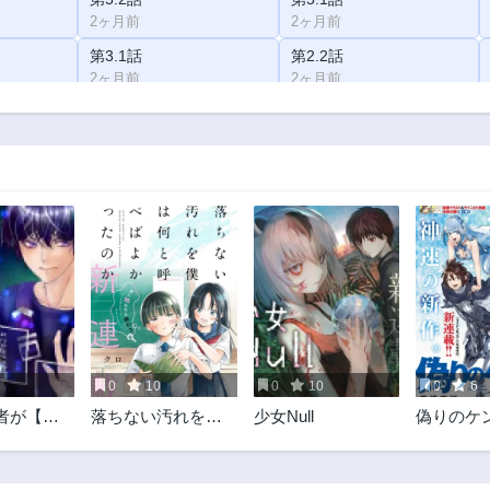
2ヶ月前
2ヶ月前
第3.1話
第2.2話
2ヶ月前
2ヶ月前
0
10
0
10
0
6
者が【完
落ちない汚れを僕
少女Null
偽りのケ
プ】で現
は何と呼べばよか
自分だけの
ったのか
ルとカス