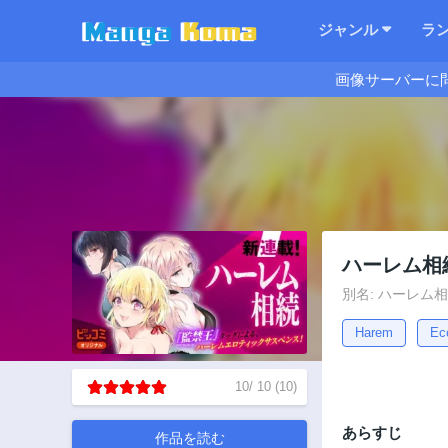
ジャンル
ラ
画像サーバーに
ハーレム相
別名: ハーレム相続, I
Harem
Ec
10
/
10
(
10
)
あらすじ
作品を読む