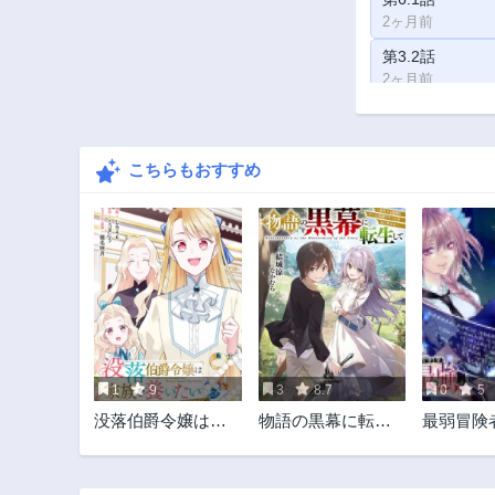
2ヶ月前
第3.2話
2ヶ月前
こちらもおすすめ
1
9
3
8.7
0
5
没落伯爵令嬢は家
物語の黒幕に転生
最弱冒険
族を養いたい
して
全ドロッ
@COMIC
代最強 
レアスキ