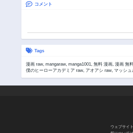
タムアビ
コメント
駆使して
り強くな
Tags
漫画 raw
,
mangaraw
,
manga1001
,
無料 漫画
,
漫画 無
僕のヒーローアカデミア raw
,
アオアシ raw
,
マッシュル
ウェブサイ