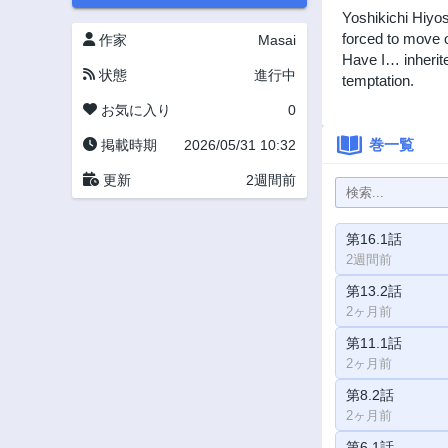
Yoshikichi Hiyos
forced to move o
作家
Masai
Have I… inherit
状態
進行中
temptation.
お気に入り
0
巻一覧
掲載時期
2026/05/31 10:32
更新
2週間前
第16.1話
2週間前
第13.2話
2ヶ月前
第11.1話
2ヶ月前
第8.2話
2ヶ月前
第6.1話