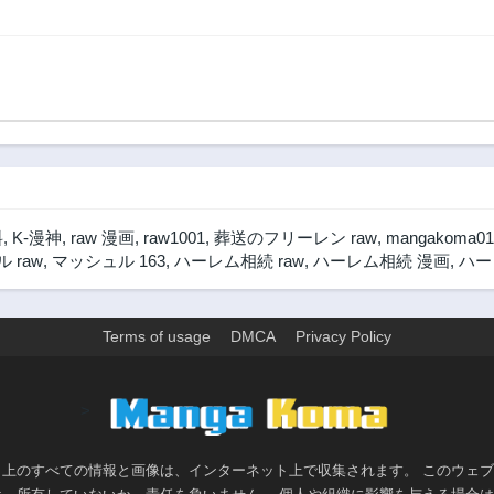
リティを
他の誰よ
る!
料
,
K-漫神
,
raw 漫画
,
raw1001
,
葬送のフリーレン raw
,
mangakoma01
 raw
,
マッシュル 163
,
ハーレム相続 raw
,
ハーレム相続 漫画
,
ハー
Terms of usage
DMCA
Privacy Policy
>
ト上のすべての情報と画像は、インターネット上で収集されます。 このウェ