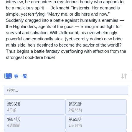
interview, he encounters a mysterious beauty who appears to
be a malicious spirit — Jelknacht Finsternis. Her demand is
simple, yet terrifying: “Marry me, or die here and now.”
Suddenly dragged into a battle against humanity’s enemies —
the Highlanders, agents of the gods — Shinogi must fight for
survival and salvation. With Jelknacht, his overwhelmingly
powerful and emotionally stoic (yet secretly doting) new bride
at his side, he’s destined to become the savior of the world!?
Thus begins a battle fantasy overflowing with affection from the
strongest cool-dere bride!
巻一覧
第56話
第55話
4日前
2週間前
第54話
第53話
4週間前
1ヶ月前