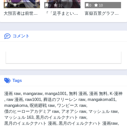
0
2
0
10
0
10
第34話
第33話
大預言者は前世か
『「足手まといな
富嶽百景グラフィ
3ヶ月前
3ヶ月前
ら逃げる ～三周目
んだ！」と言われ
アトル
第32話
第31話
は公爵令嬢に転生
てパーティーを追
3ヶ月前
3ヶ月前
したから、バラ色
放された商人は、
ライフを送りたい
金の力で世界を救
コメント
第30話
第29話
～
う。「ずっと仲間
3ヶ月前
3ヶ月前
だと思っていた」
第28話
第27話
と言われても、今
3ヶ月前
更遅い。
3ヶ月前
第26話
第25話
3ヶ月前
3ヶ月前
Tags
第24話
第23話
3ヶ月前
3ヶ月前
漫画 raw
,
mangaraw
,
manga1001
,
無料 漫画
,
漫画 無料
,
K-漫神
第22話
第21話
,
raw 漫画
,
raw1001
,
葬送のフリーレン raw
,
mangakoma01
,
3ヶ月前
3ヶ月前
mangakoma
,
呪術廻戦 raw
,
ワンピース raw
,
僕のヒーローアカデミア raw
,
アオアシ raw
,
マッシュル raw
,
第20話
第19話
マッシュル 163
,
黒月のイェルクナハト raw
,
3ヶ月前
3ヶ月前
黒月のイェルクナハト 漫画
,
黒月のイェルクナハト 漫画raw
,
第18話
第17話