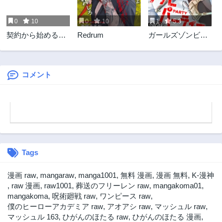
0
10
0
10
1
5.3
契約から始めるボ
Redrum
ガールズゾンビパ
ーイ・ミーツ・ガ
ーティー
ール～親方、空か
らダークエルフの
女の子が!～
コメント
Tags
漫画 raw
,
mangaraw
,
manga1001
,
無料 漫画
,
漫画 無料
,
K-漫神
,
raw 漫画
,
raw1001
,
葬送のフリーレン raw
,
mangakoma01
,
mangakoma
,
呪術廻戦 raw
,
ワンピース raw
,
僕のヒーローアカデミア raw
,
アオアシ raw
,
マッシュル raw
,
マッシュル 163
,
ひがんのほたる raw
,
ひがんのほたる 漫画
,