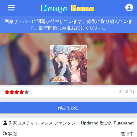
画像サーバーに問題が発生しています。修復に取り組んでいま
す。数時間後に再度お試しください。
8
/
10
(
1
)
作品を読む
作家
コメディ
ロマンス
ファンタジー
Updating
歴史的
Futabanet
状態
進行中