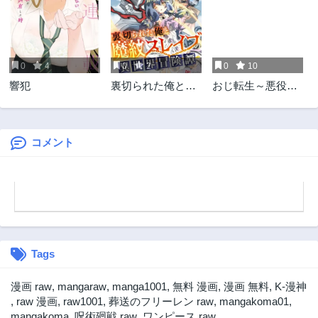
7ヶ月前
7ヶ月前
第13.2話
第13.1話
8ヶ月前
8ヶ月前
0
4
0
2
0
10
第12.3話
第12.2話
響犯
裏切られた俺と魔
おじ転生～悪役令
8ヶ月前
9ヶ月前
紋スレイブの異世
嬢の加齢なる生活
第12.1話
第11.3話
界冒険譚
～
9ヶ月前
9ヶ月前
コメント
第11.2話
第11.1話
10ヶ月前
10ヶ月前
第10.3話
第10.2話
11ヶ月前
11ヶ月前
第10.1話
第9.3話
1年前
1年前
Tags
第9.2話
第9.1話
1年前
1年前
漫画 raw
,
mangaraw
,
manga1001
,
無料 漫画
,
漫画 無料
,
K-漫神
第8.3話
第8.2話
,
raw 漫画
,
raw1001
,
葬送のフリーレン raw
,
mangakoma01
,
1年前
1年前
mangakoma
,
呪術廻戦 raw
,
ワンピース raw
,