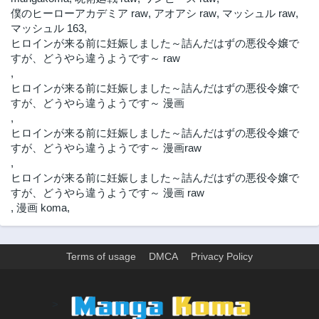
僕のヒーローアカデミア raw
,
アオアシ raw
,
マッシュル raw
,
第8.1話
第7.3話
マッシュル 163
,
1年前
1年前
ヒロインが来る前に妊娠しました～詰んだはずの悪役令嬢で
第7.2話
第7.1話
すが、どうやら違うようです～ raw
1年前
1年前
,
ヒロインが来る前に妊娠しました～詰んだはずの悪役令嬢で
第6.3話
第6.2話
すが、どうやら違うようです～ 漫画
1年前
1年前
,
第6.1話
第5.3話
ヒロインが来る前に妊娠しました～詰んだはずの悪役令嬢で
1年前
1年前
すが、どうやら違うようです～ 漫画raw
第5.2話
第5.1話
,
1年前
2年前
ヒロインが来る前に妊娠しました～詰んだはずの悪役令嬢で
すが、どうやら違うようです～ 漫画 raw
第4.3話
第4.2話
,
漫画 koma
,
2年前
2年前
第4.1話
第3.3話
2年前
2年前
Terms of usage
DMCA
Privacy Policy
第3.2話
第3.1話
2年前
2年前
>
第2話
第1話