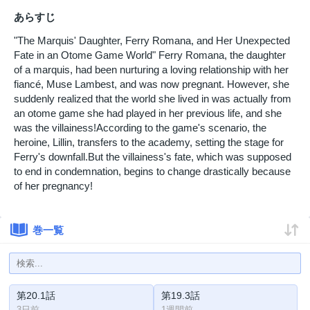
あらすじ
"The Marquis' Daughter, Ferry Romana, and Her Unexpected
Fate in an Otome Game World" Ferry Romana, the daughter
of a marquis, had been nurturing a loving relationship with her
fiancé, Muse Lambest, and was now pregnant. However, she
suddenly realized that the world she lived in was actually from
an otome game she had played in her previous life, and she
was the villainess!According to the game's scenario, the
heroine, Lillin, transfers to the academy, setting the stage for
Ferry's downfall.But the villainess's fate, which was supposed
to end in condemnation, begins to change drastically because
of her pregnancy!
巻一覧
第20.1話
第19.3話
3日前
1週間前