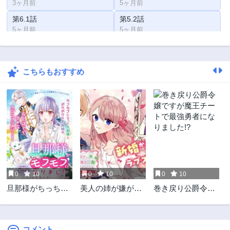
3ヶ月前
5ヶ月前
第6.1話
第5.2話
5ヶ月前
5ヶ月前
第5.1話
第4.2話
5ヶ月前
6ヶ月前
こちらもおすすめ
第4.1話
第3.2話
6ヶ月前
8ヶ月前
第3.1話
第2.2話
8ヶ月前
9ヶ月前
第2.1話
第1.2話
9ヶ月前
9ヶ月前
第1話
11ヶ月前
0
10
0
10
0
10
旦那様がちっちゃ
美人の姉が嫌がっ
巻き戻り公爵令嬢
いモフモフになり
たので、どう見て
ですが魔王チート
ました ～私を悪女
も姿絵が白豚の次
で最強勇者になり
だと誤解していた
期伯爵に嫁ぎまし
ました!?
のに、すべて義母
たところ
コメント