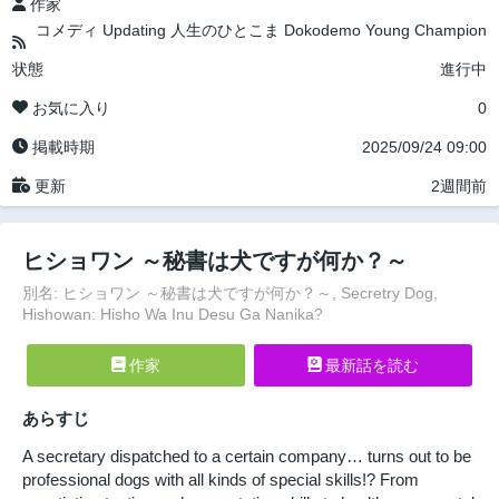
作家
コメディ
Updating
人生のひとこま
Dokodemo Young Champion
状態
進行中
お気に入り
0
掲載時期
2025/09/24 09:00
更新
2週間前
ヒショワン ～秘書は犬ですが何か？～
別名: ヒショワン ～秘書は犬ですが何か？～, Secretry Dog,
Hishowan: Hisho Wa Inu Desu Ga Nanika?
作家
最新話を読む
あらすじ
A secretary dispatched to a certain company… turns out to be
professional dogs with all kinds of special skills!? From