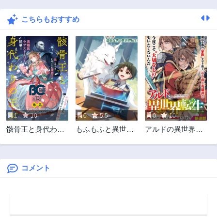
2年前
2年前
こちらもおすすめ
第21話
第20話
2年前
2年前
第19話
第18話
2年前
2年前
第17話
第16話
2年前
2年前
第15話
第14話
2年前
2年前
1
10
0
5.5
0
10
第13話
第12話
骸骨王と身代わり
もふもふと異世界
アルドの異世界転
2年前
2年前
の王女
冒険メシ
生
第11話
第10話
2年前
2年前
コメント
第9話
第8話
2年前
2年前
第7話
第6話
2年前
2年前