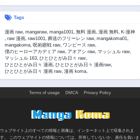
第5話
第4話
2年前
2年前
Tags
第3話
第2話
2年前
2年前
漫画 raw
,
mangaraw
,
manga1001
,
無料 漫画
,
漫画 無料
,
K-漫神
第1話
,
raw 漫画
,
raw1001
,
葬送のフリーレン raw
,
mangakoma01
,
2年前
mangakoma
,
呪術廻戦 raw
,
ワンピース raw
,
僕のヒーローアカデミア raw
,
アオアシ raw
,
マッシュル raw
,
マッシュル 163
,
ひとひとがみ日々 raw
,
ひとひとがみ日々 漫画
,
ひとひとがみ日々 漫画raw
,
ひとひとがみ日々 漫画 raw
,
漫画 koma
,
Terms of usage
DMCA
Privacy Policy
>
ウェブサイト上のすべての情報と画像は、インターネット上で収集されま
す。 このウェブサイトの情報については、所有していないか、責任を負いま