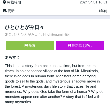
掲載時期
2024/04/01 10:51
更新
1年前
ひとひとがみ日々
別名: ひとひとがみ日々, Hitohitogami Hibi
作家
最新話を読む
あらすじ
This is not a story from once upon a time, but from recent
times. In an abandoned village at the foot of Mt. Mitsukado,
there lived gods in human form. Monsters come carrying
goods to sell to the gods, and mysterious shadows move in
the forest. A mysterious daily life story that traces life and
memories. Why does God take the form of a human? Why do
monsters appear one after another? A story that is filled with
many mysteries.