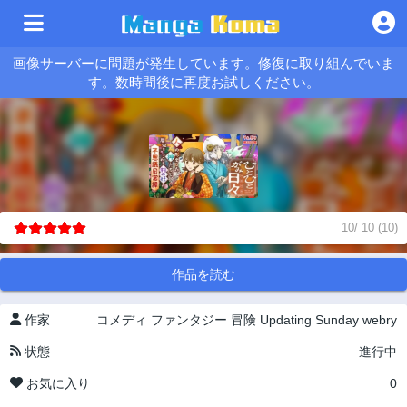
画像サーバーに問題が発生しています。修復に取り組んでいま
す。数時間後に再度お試しください。
10
/
10
(
10
)
作品を読む
作家
コメディ
ファンタジー
冒険
Updating
Sunday webry
状態
進行中
お気に入り
0